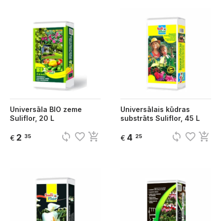
Universāla BIO zeme
Universālais kūdras
Suliflor, 20 L
substrāts Suliflor, 45 L
sync
favorite_border
add_shopping_cart
sync
favorite_border
add_shopping_cart
2
4
35
25
€
€