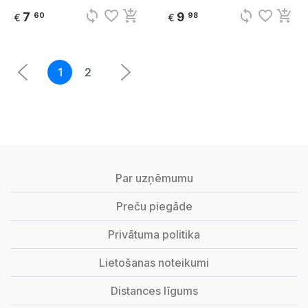
sync
favorite_border
add_shopping_cart
sync
favorite_border
add_shopping_cart
7
9
60
98
€
€
1
2
Par uzņēmumu
Preču piegāde
Privātuma politika
Lietošanas noteikumi
Distances līgums