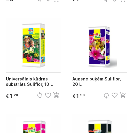
Universālais kūdras
Augsne puķēm Suliflor,
substrāts Suliflor, 10 L
20 L
sync
favorite_border
add_shopping_cart
sync
favorite_border
add_shopping_cart
1
1
20
98
€
€