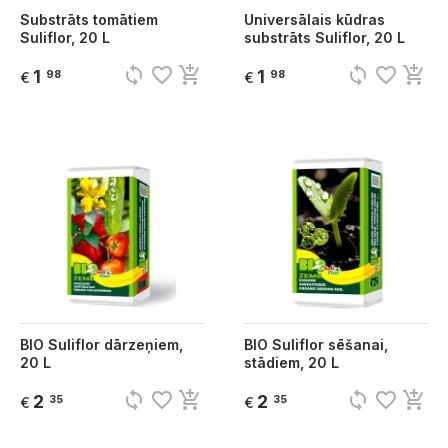
Substrāts tomātiem
Universālais kūdras
Suliflor, 20 L
substrāts Suliflor, 20 L
sync
favorite_border
add_shopping_cart
sync
favorite_border
add_shopping_cart
1
1
98
98
€
€
BIO Suliflor dārzeņiem,
BIO Suliflor sēšanai,
20 L
stādiem, 20 L
sync
favorite_border
add_shopping_cart
sync
favorite_border
add_shopping_cart
2
2
35
35
€
€