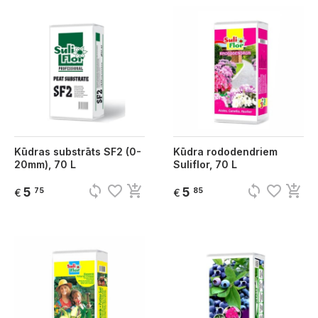
Kūdras substrāts SF2 (0-
Kūdra rododendriem
20mm), 70 L
Suliflor, 70 L
sync
favorite_border
add_shopping_cart
sync
favorite_border
add_shopping_cart
5
5
75
85
€
€