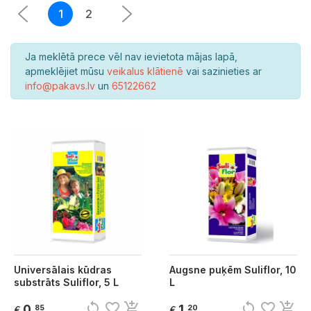
1
2
Ja meklētā prece vēl nav ievietota mājas lapā,
apmeklējiet mūsu
veikalus klātienē
vai sazinieties ar
info@pakavs.lv
un
65122662
Universālais kūdras
Augsne puķēm Suliflor, 10
substrāts Suliflor, 5 L
L
sync
favorite_border
add_shopping_cart
sync
favorite_border
add_shopping_cart
0
1
85
20
€
€