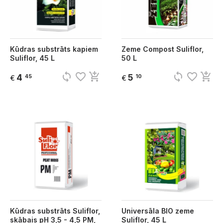
Kūdras substrāts kapiem
Zeme Compost Suliflor,
Suliflor, 45 L
50 L
sync
favorite_border
add_shopping_cart
sync
favorite_border
add_shopping_cart
4
5
45
10
€
€
Kūdras substrāts Suliflor,
Universāla BIO zeme
skābais pH 3,5 - 4,5 PM,
Suliflor, 45 L