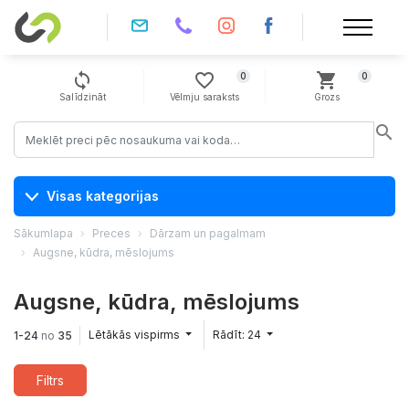
sync
favorite_border
shopping_cart
0
0
Salīdzināt
Vēlmju saraksts
Grozs
search
Visas kategorijas
Sākumlapa
Preces
Dārzam un pagalmam
Augsne, kūdra, mēslojums
Augsne, kūdra, mēslojums
Lētākās vispirms
Rādīt: 24
1-24
no
35
Filtrs