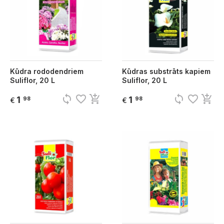
Kūdra rododendriem
Kūdras substrāts kapiem
Suliflor, 20 L
Suliflor, 20 L
sync
favorite_border
add_shopping_cart
sync
favorite_border
add_shopping_cart
1
1
98
98
€
€