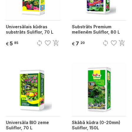
Universālais kūdras
Substrāts Premium
substrāts Suliflor, 70 L
mellenēm Suliflor, 80 L
sync
favorite_border
add_shopping_cart
sync
favorite_border
add_shopping_cart
5
7
85
20
€
€
Universāla BIO zeme
Skābā kūdra (0-20mm)
Suliflor, 70 L
Suliflor, 150L