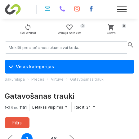
sync
favorite_border
shopping_cart
0
0
Salīdzināt
Vēlmju saraksts
Grozs
search
Visas kategorijas
Sākumlapa
Preces
Virtuve
Gatavošanas trauki
Gatavošanas trauki
Lētākās vispirms
Rādīt: 24
1-24
no
1151
Filtrs
1
..
48