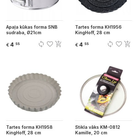
Apaļa kūkas forma SNB
Tartes forma KH1956
sudraba, Ø21cm
KingHoff, 28 cm
sync
favorite_border
add_shopping_cart
sync
favorite_border
add_shopping_cart
4
4
55
55
€
€
Tartes forma KH1958
Stikla vāks KM-0812
KingHoff, 28 cm
Kamille, 20 cm