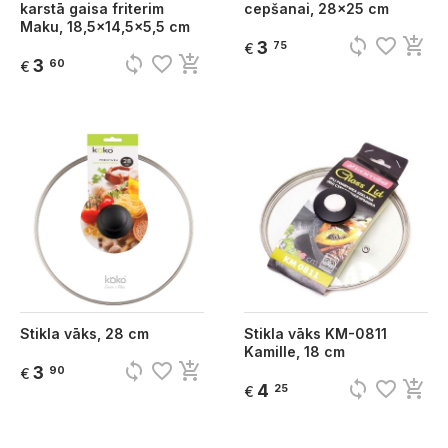
karstā gaisa friterim
cepšanai, 28x25 cm
Maku, 18,5x14,5x5,5 cm
sync
favorite_border
add_shopping_cart
3
75
€
sync
favorite_border
add_shopping_cart
3
60
€
Stikla vāks, 28 cm
Stikla vāks KM-0811
Kamille, 18 cm
sync
favorite_border
add_shopping_cart
3
90
€
sync
favorite_border
add_shopping_cart
4
25
€