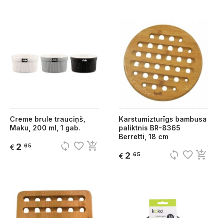
Creme brule trauciņš,
Karstumizturīgs bambusa
Maku, 200 ml, 1 gab.
paliktnis BR-8365
Berretti, 18 cm
sync
favorite_border
add_shopping_cart
2
65
€
sync
favorite_border
add_shopping_cart
2
65
€