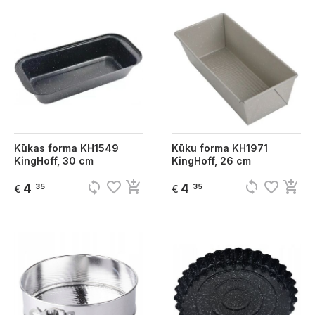
Kūkas forma KH1549
Kūku forma KH1971
KingHoff, 30 cm
KingHoff, 26 cm
sync
favorite_border
add_shopping_cart
sync
favorite_border
add_shopping_cart
4
4
35
35
€
€