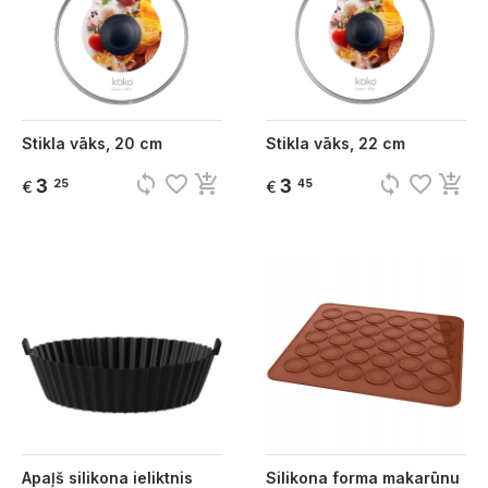
Stikla vāks, 20 cm
Stikla vāks, 22 cm
sync
favorite_border
add_shopping_cart
sync
favorite_border
add_shopping_cart
3
3
25
45
€
€
Apaļš silikona ieliktnis
Silikona forma makarūnu