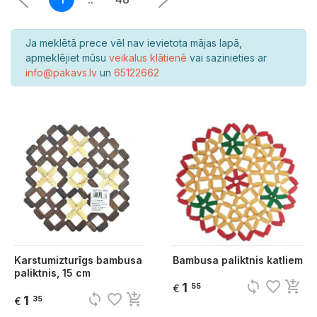
Ja meklētā prece vēl nav ievietota mājas lapā,
apmeklējiet mūsu
veikalus klātienē
vai sazinieties ar
info@pakavs.lv
un
65122662
Karstumizturīgs bambusa
Bambusa paliktnis katliem
paliktnis, 15 cm
sync
favorite_border
add_shopping_cart
1
55
€
sync
favorite_border
add_shopping_cart
1
35
€