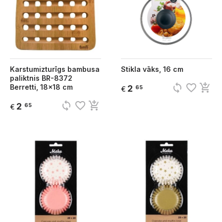
Karstumizturīgs bambusa
Stikla vāks, 16 cm
paliktnis BR-8372
sync
favorite_border
add_shopping_cart
Berretti, 18x18 cm
2
65
€
sync
favorite_border
add_shopping_cart
2
65
€