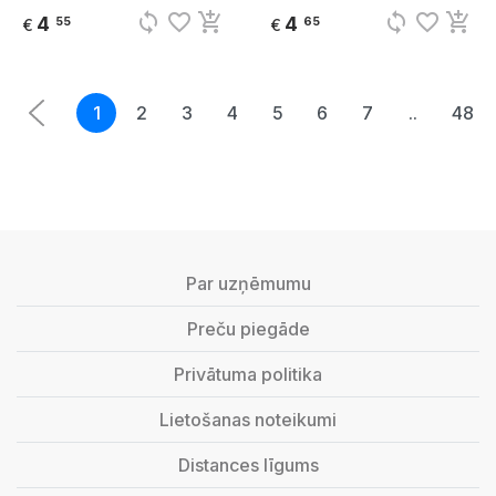
sync
favorite_border
add_shopping_cart
sync
favorite_border
add_shopping_cart
4
4
55
65
€
€
1
2
3
4
5
6
7
..
48
Par uzņēmumu
Preču piegāde
Privātuma politika
Lietošanas noteikumi
Distances līgums