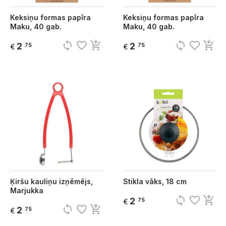
Keksiņu formas papīra
Keksiņu formas papīra
Maku, 40 gab.
Maku, 40 gab.
sync
favorite_border
add_shopping_cart
sync
favorite_border
add_shopping_cart
2
2
75
75
€
€
Ķiršu kauliņu izņēmējs,
Stikla vāks, 18 cm
Marjukka
sync
favorite_border
add_shopping_cart
2
75
€
sync
favorite_border
add_shopping_cart
2
75
€