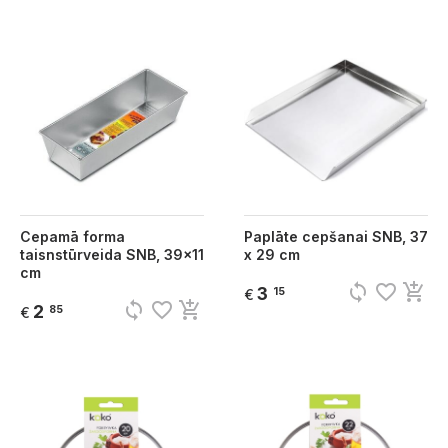
Cepamā forma
Paplāte cepšanai SNB, 37
taisnstūrveida SNB, 39x11
x 29 cm
cm
sync
favorite_border
add_shopping_cart
3
15
€
sync
favorite_border
add_shopping_cart
2
85
€