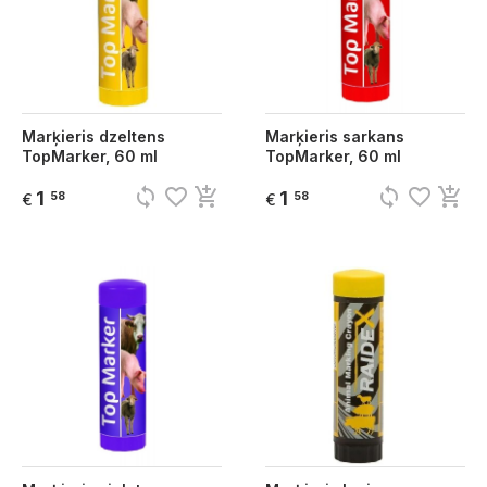
Marķieris dzeltens
Marķieris sarkans
TopMarker, 60 ml
TopMarker, 60 ml
sync
favorite_border
add_shopping_cart
sync
favorite_border
add_shopping_cart
1
1
58
58
€
€