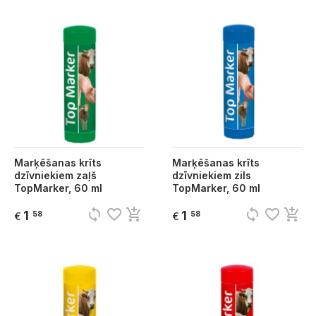
Marķēšanas krīts
Marķēšanas krīts
dzīvniekiem zaļš
dzīvniekiem zils
TopMarker, 60 ml
TopMarker, 60 ml
sync
favorite_border
add_shopping_cart
sync
favorite_border
add_shopping_cart
1
1
58
58
€
€