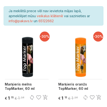
Ja meklētā prece vēl nav ievietota mājas lapā,
apmeklējiet mūsu
veikalus klātienē
vai sazinieties ar
info@pakavs.lv
un
65122662
-30%
-30%
Marķieris melns
Marķieris oranžs
TopMarker, 60 ml
TopMarker, 60 ml
sync
favorite_border
add_shopping_cart
sync
favorite_border
add_shopping_cart
1
1
1
1
11
58
11
58
€
€
€
€