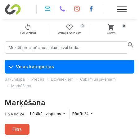
sync
favorite_border
shopping_cart
0
0
Salīdzināt
Vēlmju saraksts
Grozs
search
Visas kategorijas
Sākumlapa
Preces
Dzīvniekiem
Cūkām un sivēniem
Marķēšana
Marķēšana
Lētākās vispirms
Rādīt: 24
1-24
no
24
Filtrs