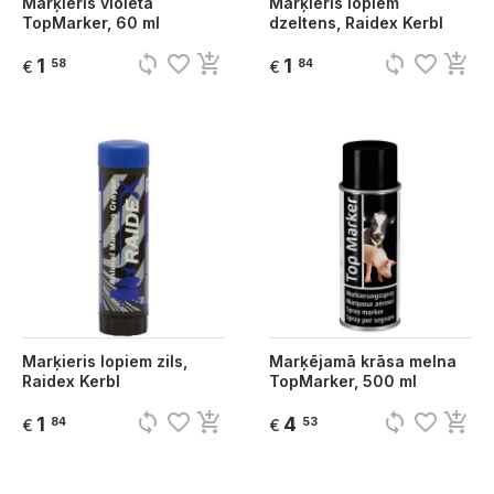
Marķieris violeta
Marķieris lopiem
TopMarker, 60 ml
dzeltens, Raidex Kerbl
sync
favorite_border
add_shopping_cart
sync
favorite_border
add_shopping_cart
1
1
58
84
€
€
Marķieris lopiem zils,
Marķējamā krāsa melna
Raidex Kerbl
TopMarker, 500 ml
sync
favorite_border
add_shopping_cart
sync
favorite_border
add_shopping_cart
1
4
84
53
€
€