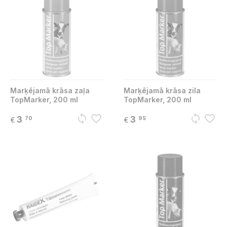
Marķējamā krāsa zaļa
Marķējamā krāsa zila
TopMarker, 200 ml
TopMarker, 200 ml
sync
favorite_border
sync
favorite_border
3
3
70
95
€
€