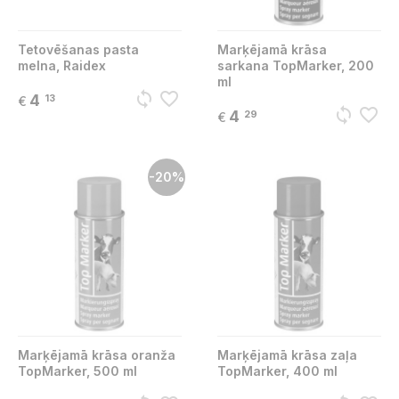
Tetovēšanas pasta
Marķējamā krāsa
melna, Raidex
sarkana TopMarker, 200
ml
sync
favorite_border
4
13
€
sync
favorite_border
4
29
€
-20%
Marķējamā krāsa oranža
Marķējamā krāsa zaļa
TopMarker, 500 ml
TopMarker, 400 ml