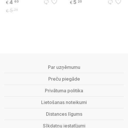
sync
favorite_border
sync
favorite_border
4
5
60
20
€
€
5
75
€
Par uzņēmumu
Preču piegāde
Privātuma politika
Lietošanas noteikumi
Distances līgums
Sīkdatņu iestatījumi