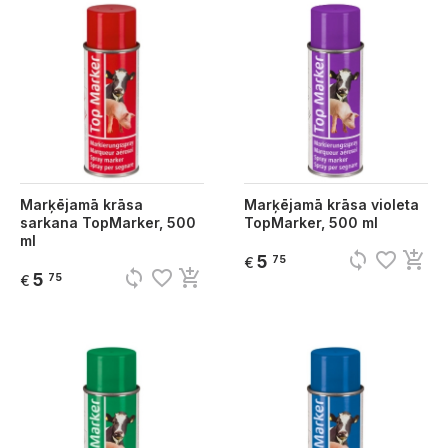
Marķējamā krāsa
Marķējamā krāsa violeta
sarkana TopMarker, 500
TopMarker, 500 ml
ml
sync
favorite_border
add_shopping_cart
5
75
€
sync
favorite_border
add_shopping_cart
5
75
€