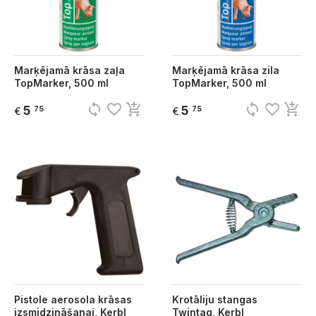
Marķējamā krāsa zaļa
Marķējamā krāsa zila
TopMarker, 500 ml
TopMarker, 500 ml
sync
favorite_border
add_shopping_cart
sync
favorite_border
add_shopping_cart
5
5
75
75
€
€
Pistole aerosola krāsas
Krotāliju stangas
izsmidzināšanai, Kerbl
Twintag, Kerbl