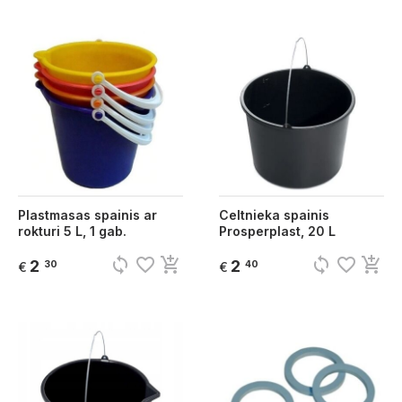
Plastmasas spainis ar
Celtnieka spainis
rokturi 5 L, 1 gab.
Prosperplast, 20 L
sync
favorite_border
add_shopping_cart
sync
favorite_border
add_shopping_cart
2
2
30
40
€
€