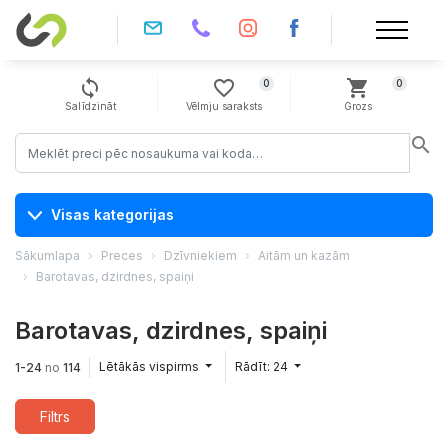
sync
favorite_border
shopping_cart
0
0
Salīdzināt
Vēlmju saraksts
Grozs
search
Visas kategorijas
Sākumlapa
Preces
Dzīvniekiem
Aitām un kazām
Barotavas, dzirdnes, spaiņi
Barotavas, dzirdnes, spaiņi
Lētākās vispirms
Rādīt: 24
1-24
no
114
Filtrs