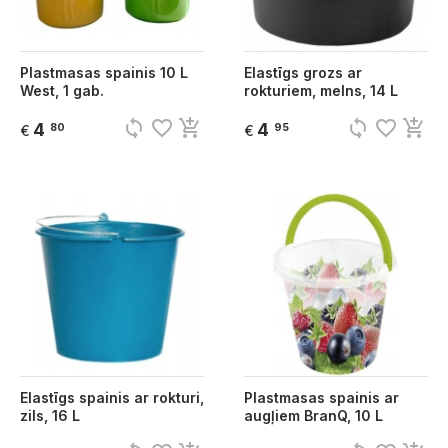
Plastmasas spainis 10 L
Elastīgs grozs ar
West, 1 gab.
rokturiem, melns, 14 L
sync
favorite_border
add_shopping_cart
sync
favorite_border
add_shopping_cart
4
4
80
95
€
€
Elastīgs spainis ar rokturi,
Plastmasas spainis ar
zils, 16 L
augļiem BranQ, 10 L