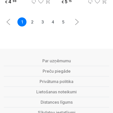
sync
favorite_border
add_shopping_cart
sync
favorite_border
add_shopping_cart
4
5
98
15
€
€
1
2
3
4
5
Par uzņēmumu
Preču piegāde
Privātuma politika
Lietošanas noteikumi
Distances līgums
Sīkdatņu iestatījumi