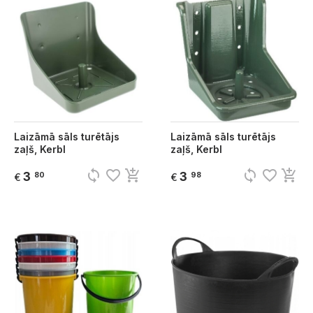
Laizāmā sāls turētājs
Laizāmā sāls turētājs
zaļš, Kerbl
zaļš, Kerbl
sync
favorite_border
add_shopping_cart
sync
favorite_border
add_shopping_cart
3
3
80
98
€
€