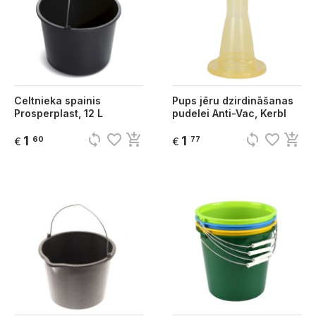
Celtnieka spainis
Pups jēru dzirdināšanas
Prosperplast, 12 L
pudelei Anti-Vac, Kerbl
sync
favorite_border
add_shopping_cart
sync
favorite_border
add_shopping_cart
1
1
60
77
€
€