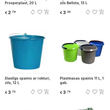
Prosperplast, 20 L
zils Bellota, 13 L
sync
favorite_border
add_shopping_cart
sync
favorite_border
add_shopping_cart
2
3
79
30
€
€
Elastīgs spainis ar rokturi,
Plastmasas spainis 11 L, 1
zils, 12 L
gab.
sync
favorite_border
add_shopping_cart
sync
favorite_border
add_shopping_cart
3
3
75
75
€
€