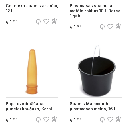
Celtnieka spainis ar snīpi,
Plastmasas spainis ar
12 L
metāla rokturi 10 L Darco,
1 gab.
sync
favorite_border
add_shopping_cart
1
98
€
sync
favorite_border
add_shopping_cart
1
98
€
Pups dzirdināšanas
Spainis Mammooth,
pudelei kaučuka, Kerbl
plastmasas melns, 16 L
sync
favorite_border
add_shopping_cart
sync
favorite_border
add_shopping_cart
1
1
98
99
€
€