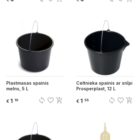
Plastmasas spainis
Celtnieka spainis ar snīpi
melns, 5 L
Prosperplast, 12 L
sync
favorite_border
add_shopping_cart
sync
favorite_border
add_shopping_cart
1
1
10
55
€
€