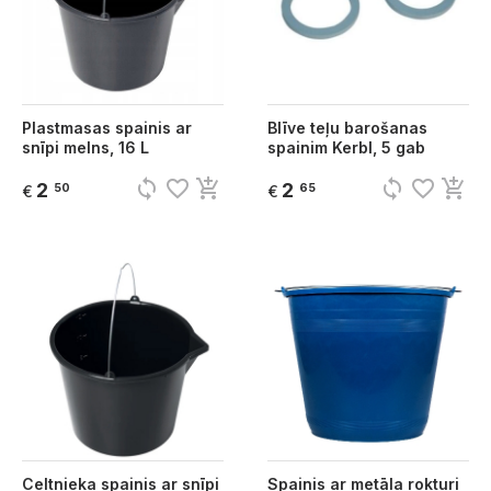
Plastmasas spainis ar
Blīve teļu barošanas
snīpi melns, 16 L
spainim Kerbl, 5 gab
sync
favorite_border
add_shopping_cart
sync
favorite_border
add_shopping_cart
2
2
50
65
€
€
Celtnieka spainis ar snīpi
Spainis ar metāla rokturi