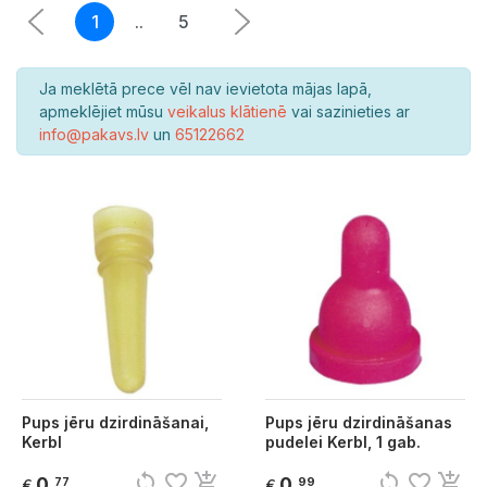
1
..
5
Ja meklētā prece vēl nav ievietota mājas lapā,
apmeklējiet mūsu
veikalus klātienē
vai sazinieties ar
info@pakavs.lv
un
65122662
Pups jēru dzirdināšanai,
Pups jēru dzirdināšanas
Kerbl
pudelei Kerbl, 1 gab.
sync
favorite_border
add_shopping_cart
sync
favorite_border
add_shopping_cart
0
0
77
99
€
€