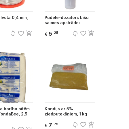
alvota 0,4 mm,
Pudele-dozators bišu
saimes apstrādei
sync
favorite_border
add_shopping_cart
sync
favorite_border
add_shopping_cart
5
25
€
a barība bitēm
Kandijs ar 5%
FondaBee, 2,5
ziedputekšņiem, 1 kg
sync
favorite_border
add_shopping_cart
7
75
€