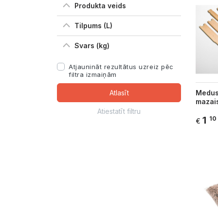
Produkta veids
Tilpums (L)
Svars (kg)
Atjaunināt rezultātus uzreiz pēc
filtra izmaiņām
Atlasīt
Medus 
mazai
Atiestatīt filtru
1
10
€