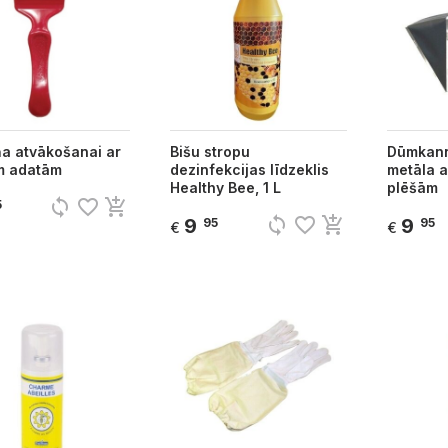
a atvākošanai ar
Bišu stropu
Dūmkann
ām adatām
dezinfekcijas līdzeklis
metāla a
Healthy Bee, 1 L
plēšām
sync
favorite_border
add_shopping_cart
5
sync
favorite_border
add_shopping_cart
9
9
95
95
€
€