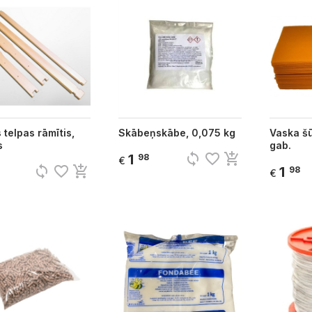
telpas rāmītis,
Skābeņskābe, 0,075 kg
Vaska šū
s
gab.
sync
favorite_border
add_shopping_cart
1
98
€
sync
favorite_border
add_shopping_cart
1
98
€