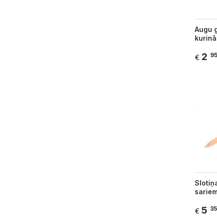
Augu 
kurinā
2
9
€
Slotiņ
sarie
5
35
€