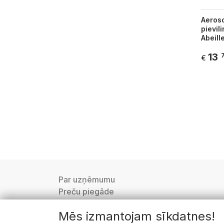
Aeroso
pievil
Abeill
13
€
Par uzņēmumu
Preču piegāde
Privātuma politika
Mēs izmantojam sīkdatnes!
Lietošanas noteikumi