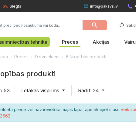
Sv.
Slēgts
info@pakavs.lv
search
sync
Salīd
saimniecības tehnika
Preces
Akcijas
Vair
lapa
Preces
Dzīvniekiem
Biškopības produkti
kopības produkti
o
53
Lētākās vispirms
Rādīt: 24
eklētā prece vēl nav ievietota mājas lapā, apmeklējiet mūsu
veikalu
22662