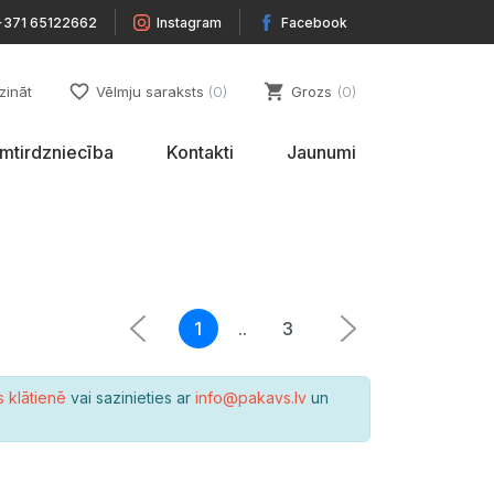
+371 65122662
Instagram
Facebook
favorite_border
shopping_cart
zināt
Vēlmju saraksts
0
Grozs
0
umtirdzniecība
Kontakti
Jaunumi
1
..
3
s klātienē
vai sazinieties ar
info@pakavs.lv
un