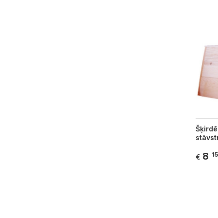
Šķirdē
stāvs
8
15
€