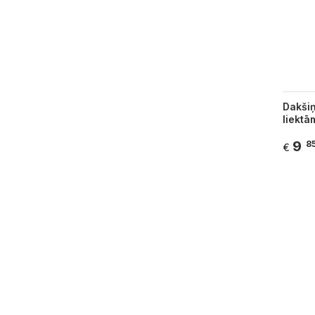
Dakšiņ
liekt
9
8
€