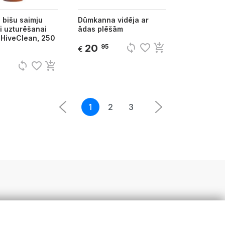
s bišu saimju
Dūmkanna vidēja ar
i uzturēšanai
ādas plēšām
 HiveClean, 250
sync
favorite_border
add_shopping_cart
20
95
€
sync
favorite_border
add_shopping_cart
1
2
3
5