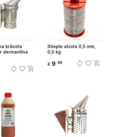
a krāsota
Stieple alvota 0,5 mm,
r dermantīna
0,5 kg
sync
favorite_border
add_shopping_cart
9
95
€
sync
favorite_border
add_shopping_cart