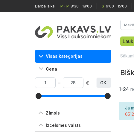
Darba laiks:
P - P
8:30 – 18:00
S
9:00 - 15:00
Lauk
Sākum
Visas kategorijas
Cena
Biš
–
€
OK.
1-24
n
Ja m
Zīmols
651
Izcelsmes valsts