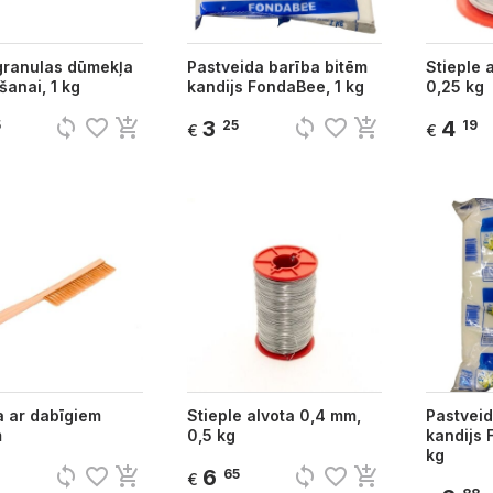
granulas dūmekļa
Pastveida barība bitēm
Stieple 
šanai, 1 kg
kandijs FondaBee, 1 kg
0,25 kg
sync
favorite_border
add_shopping_cart
sync
favorite_border
add_shopping_cart
3
4
5
25
19
€
€
a ar dabīgiem
Stieple alvota 0,4 mm,
Pastveid
m
0,5 kg
kandijs 
kg
sync
favorite_border
add_shopping_cart
sync
favorite_border
add_shopping_cart
6
65
€