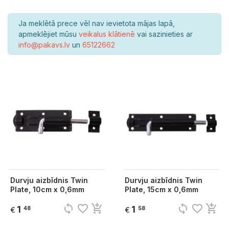
Ja meklētā prece vēl nav ievietota mājas lapā,
apmeklējiet mūsu
veikalus klātienē
vai sazinieties ar
info@pakavs.lv
un
65122662
Durvju aizbīdnis Twin
Durvju aizbīdnis Twin
Plate, 10cm x 0,6mm
Plate, 15cm x 0,6mm
sync
favorite_border
add_shopping_cart
sync
favorite_border
add_shopping_cart
1
1
48
58
€
€