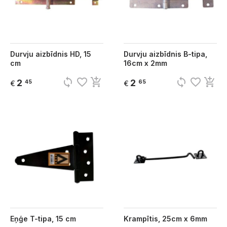
Durvju aizbīdnis HD, 15
Durvju aizbīdnis B-tipa,
cm
16cm x 2mm
sync
favorite_border
add_shopping_cart
sync
favorite_border
add_shopping_cart
2
2
45
65
€
€
Eņģe T-tipa, 15 cm
Krampītis, 25cm x 6mm