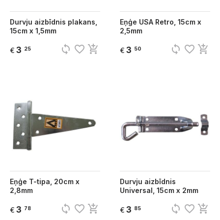
Durvju aizbīdnis plakans,
Eņģe USA Retro, 15cm x
15cm x 1,5mm
2,5mm
sync
favorite_border
add_shopping_cart
sync
favorite_border
add_shopping_cart
3
3
25
50
€
€
Eņģe T-tipa, 20cm x
Durvju aizbīdnis
2,8mm
Universal, 15cm x 2mm
sync
favorite_border
add_shopping_cart
sync
favorite_border
add_shopping_cart
3
3
78
85
€
€