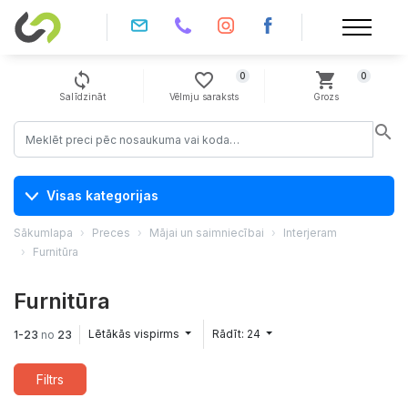
sync
favorite_border
shopping_cart
0
0
Salīdzināt
Vēlmju saraksts
Grozs
search
Visas kategorijas
Sākumlapa
Preces
Mājai un saimniecībai
Interjeram
Furnitūra
Furnitūra
Lētākās vispirms
Rādīt: 24
1-23
no
23
Filtrs