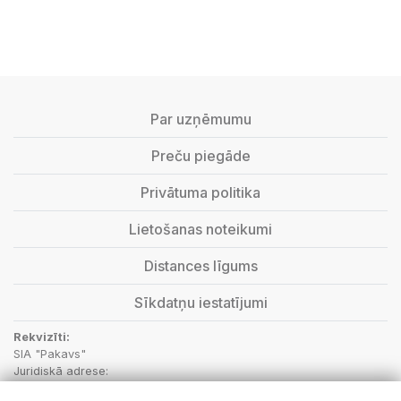
Par uzņēmumu
Preču piegāde
Privātuma politika
Lietošanas noteikumi
Distances līgums
Sīkdatņu iestatījumi
Rekvizīti:
SIA "Pakavs"
Juridiskā adrese:
“Aptieka”, Vecbebri, Bebru pagasts, Aizkraukles novads, LV-5135