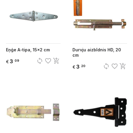
Eņģe A-tipa, 15x2 cm
Durvju aizbīdnis HD, 20
cm
sync
favorite_border
add_shopping_cart
3
09
€
sync
favorite_border
add_shopping_cart
3
20
€