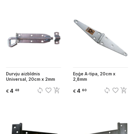
Durvju aizbīdnis
Eņģe A-tipa, 20cm x
Universal, 20cm x 2mm
2,8mm
sync
favorite_border
add_shopping_cart
sync
favorite_border
add_shopping_cart
4
4
48
60
€
€