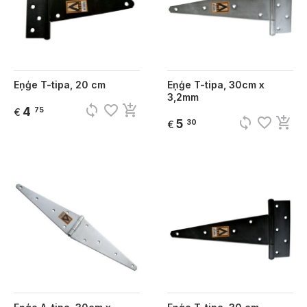
Eņģe T-tipa, 20 cm
Eņģe T-tipa, 30cm x
3,2mm
sync
favorite_border
add_shopping_cart
4
75
€
sync
favorite_border
add_shopping_cart
5
30
€