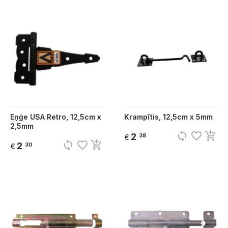
Eņģe USA Retro, 12,5cm x
Krampītis, 12,5cm x 5mm
2,5mm
sync
favorite_border
add_shopping_cart
2
38
€
sync
favorite_border
add_shopping_cart
2
30
€