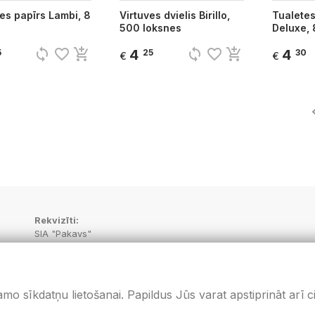
es papīrs Lambi, 8
Virtuves dvielis Birillo,
Tualete
500 loksnes
Deluxe, 8
sync
favorite_border
add_shopping_cart
sync
favorite_border
add_shopping_cart
4
4
5
25
30
€
€
Rekvizīti:
SIA "Pakavs"
Juridiskā adrese:
“Aptieka”, Vecbebri, Bebru pagasts, Aizkraukles novads, LV-513
PVN Reģ.Nr.: LV48703001414
SEB Banka: kods UNLALV2X, LV36UNLA0050000596171
šamo sīkdatņu lietošanai. Papildus Jūs varat apstiprināt arī 
Swedbanka: kods HABALV22, LV58HABA0551020433478