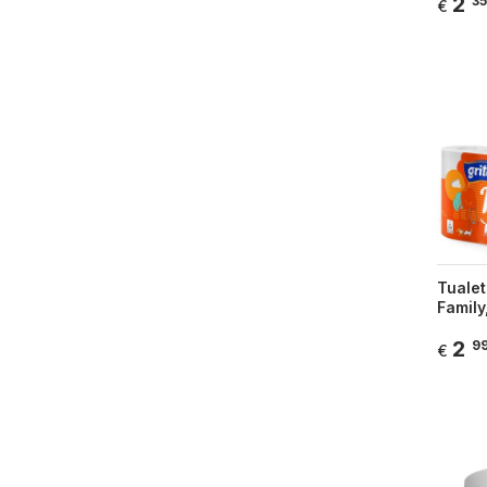
2
35
€
Tualet
Family,
2
9
€