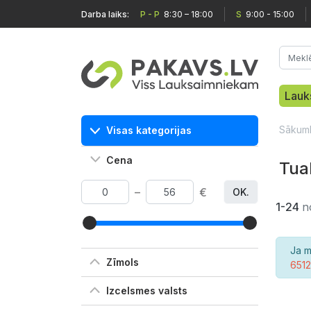
Darba laiks:
P - P
8:30 – 18:00
S
9:00 - 15:00
Lauk
Sākum
Visas kategorijas
Cena
Tual
–
€
OK.
1-24
n
Ja m
Zīmols
651
Izcelsmes valsts