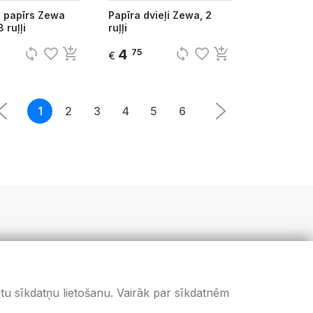
s papīrs Zewa
Papīra dvieļi Zewa, 2
 ruļļi
ruļļi
sync
favorite_border
add_shopping_cart
sync
favorite_border
add_shopping_cart
4
75
€
1
2
3
4
5
6
5
citu sīkdatņu lietošanu. Vairāk par sīkdatnēm