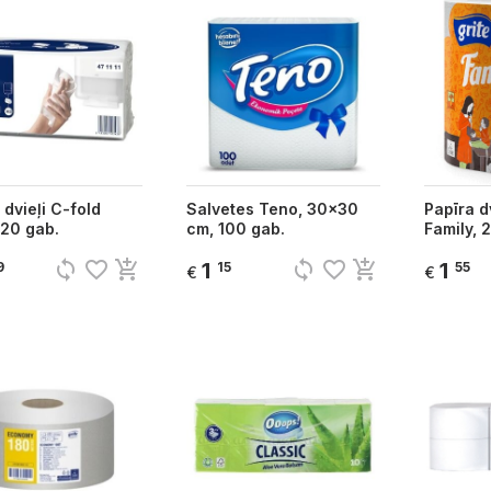
 dvieļi C-fold
Salvetes Teno, 30x30
Papīra dv
120 gab.
cm, 100 gab.
Family, 2 
sync
favorite_border
add_shopping_cart
sync
favorite_border
add_shopping_cart
1
1
9
15
55
€
€