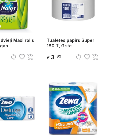
dvieļi Maxi rolls
Tualetes papīrs Super
 gab.
180 T, Grite
sync
favorite_border
add_shopping_cart
sync
favorite_border
add_shopping_cart
3
99
€