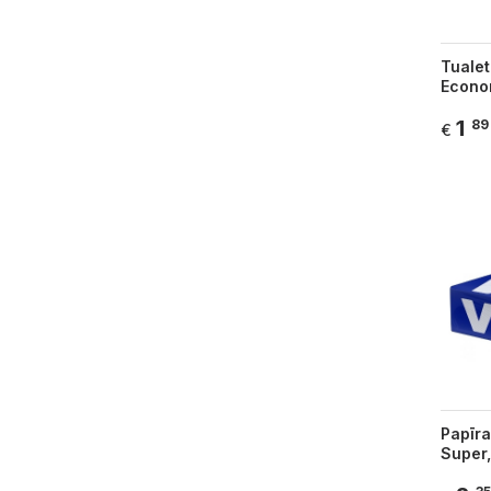
Tualet
Econom
1
89
€
Papīra
Super,