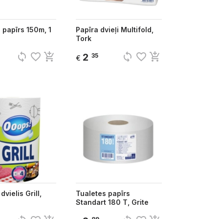
 papīrs 150m, 1
Papīra dvieļi Multifold,
Tork
sync
favorite_border
add_shopping_cart
sync
favorite_border
add_shopping_cart
2
35
€
dvielis Grill,
Tualetes papīrs
Standart 180 T, Grite