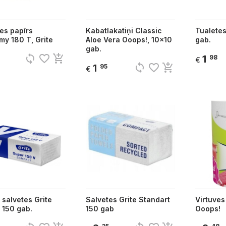
es papīrs
Kabatlakatiņi Classic
Tualetes
y 180 T, Grite
Aloe Vera Ooops!, 10x10
gab.
gab.
sync
favorite_border
add_shopping_cart
1
98
€
sync
favorite_border
add_shopping_cart
1
95
€
 salvetes Grite
Salvetes Grite Standart
Virtuves 
 150 gab.
150 gab
Ooops!