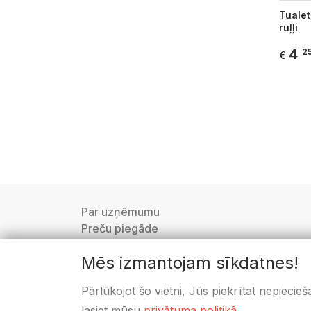
Tualet
ruļļi
4
2
€
Par uzņēmumu
Preču piegāde
Privātuma politika
Mēs izmantojam sīkdatnes!
Lietošanas noteikumi
Distances līgums
Pārlūkojot šo vietni, Jūs piekrītat nepiecie
Sīkdatņu iestatījumi
lasiet mūsu
privātuma politikā
.