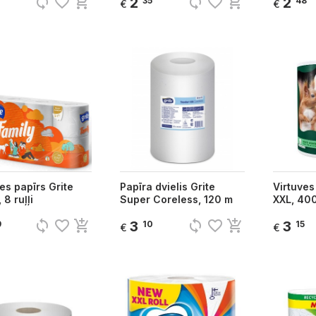
sync
favorite_border
add_shopping_cart
sync
favorite_border
add_shopping_cart
2
2
35
48
€
€
es papīrs Grite
Papīra dvielis Grite
Virtuves
 8 ruļļi
Super Coreless, 120 m
XXL, 400
sync
favorite_border
add_shopping_cart
sync
favorite_border
add_shopping_cart
3
3
9
10
15
€
€