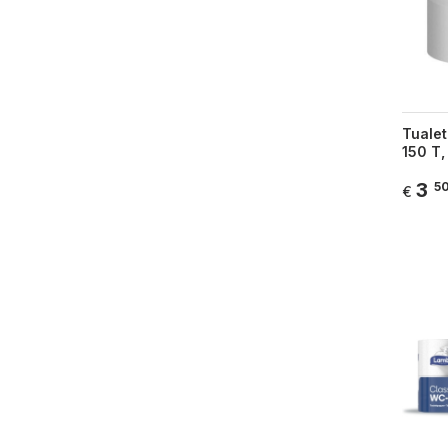
Tualet
150 T,
3
5
€