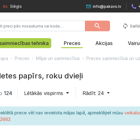
Sv.
Slēgts
info@pakavs.lv
search
sync
Salīd
saimniecības tehnika
Preces
Akcijas
Vair
lapa
Preces
Mājai un saimniecībai
Preces saimniecībai un u
etes papīrs, roku dvieļi
o
124
Lētākās vispirms
Rādīt: 24
eklētā prece vēl nav ievietota mājas lapā, apmeklējiet mūsu
veikalu
22662