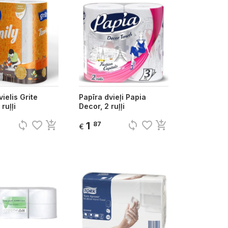
ielis Grite
Papīra dvieļi Papia
ruļļi
Decor, 2 ruļļi
sync
favorite_border
add_shopping_cart
sync
favorite_border
add_shopping_cart
1
87
€