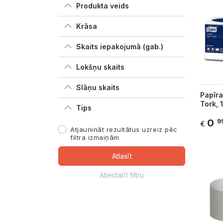
Produkta veids
Krāsa
Skaits iepakojumā (gab.)
Lokšņu skaits
Slāņu skaits
Papīra
Tork, 
Tips
0
9
€
Atjaunināt rezultātus uzreiz pēc
filtra izmaiņām
Atlasīt
Atiestatīt filtru