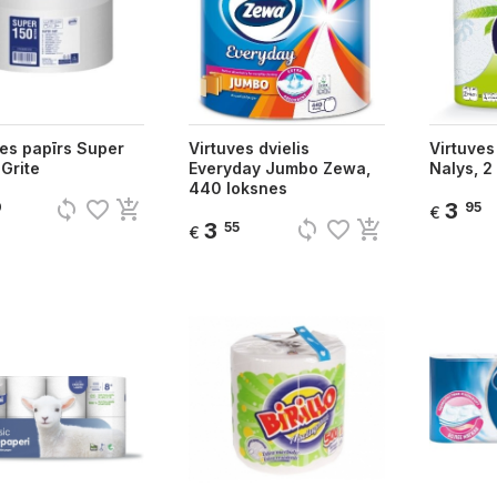
es papīrs Super
Virtuves dvielis
Virtuves 
 Grite
Everyday Jumbo Zewa,
Nalys, 2
440 loksnes
sync
favorite_border
add_shopping_cart
3
0
95
€
sync
favorite_border
add_shopping_cart
3
55
€