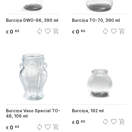
Burciņa DWO-66, 390 ml
Burciņa TO-70, 390 ml
sync
favorite_border
add_shopping_cart
sync
favorite_border
add_shopping_cart
0
0
65
65
€
€
Burciņa Vaso Special TO-
Burciņa, 192 ml
48, 106 ml
sync
favorite_border
add_shopping_cart
0
65
€
sync
favorite_border
add_shopping_cart
0
65
€