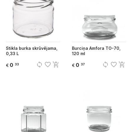
Stikla burka skrūvējama,
Burciņa Amfora TO-70,
0,33 L
120 ml
sync
favorite_border
add_shopping_cart
sync
favorite_border
add_shopping_cart
0
0
33
37
€
€