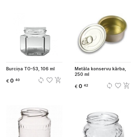
Burciņa TO-53, 106 ml
Metāla konservu kārba,
250 ml
sync
favorite_border
add_shopping_cart
0
40
€
sync
favorite_border
add_shopping_cart
0
42
€