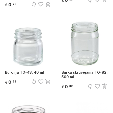
0
€
sync
favorite_border
add_shopping_cart
0
25
€
Burciņa TO-43, 40 ml
Burka skrūvējama TO-82,
500 ml
sync
favorite_border
add_shopping_cart
0
32
€
sync
favorite_border
add_shopping_cart
0
32
€