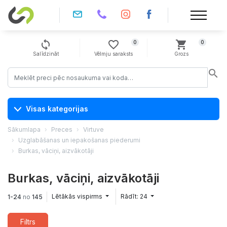
sync
favorite_border
shopping_cart
0
0
Salīdzināt
Vēlmju saraksts
Grozs
search
Visas kategorijas
Sākumlapa
Preces
Virtuve
Uzglabāšanas un iepakošanas piederumi
Burkas, vāciņi, aizvākotāji
Burkas, vāciņi, aizvākotāji
Lētākās vispirms
Rādīt: 24
1-24
no
145
Filtrs