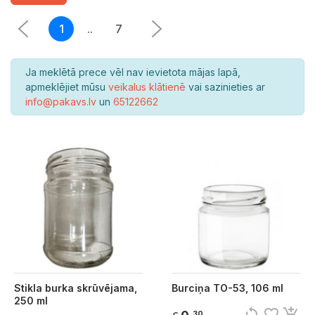
1
..
7
Ja meklētā prece vēl nav ievietota mājas lapā,
apmeklējiet mūsu
veikalus klātienē
vai sazinieties ar
info@pakavs.lv
un
65122662
Stikla burka skrūvējama,
Burciņa TO-53, 106 ml
250 ml
sync
favorite_border
add_shopping_cart
30