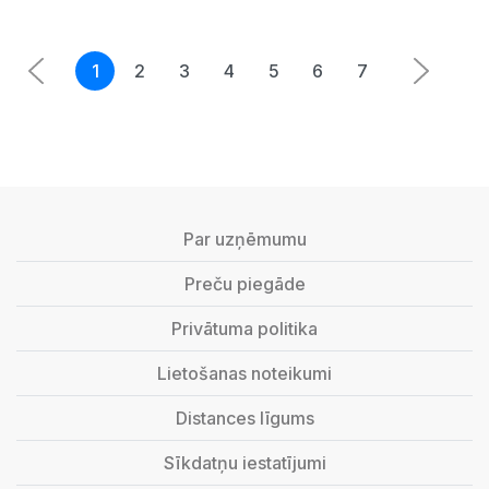
1
2
3
4
5
6
7
Par uzņēmumu
Preču piegāde
Privātuma politika
Lietošanas noteikumi
Distances līgums
Sīkdatņu iestatījumi