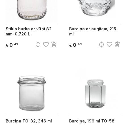
Stikla burka ar vītni 82
Burciņa ar augļiem, 215
mm, 0,720 L
ml
sync
favorite_border
add_shopping_cart
sync
favorite_border
add_shopping_cart
0
0
42
43
€
€
Burciņa TO-82, 346 ml
Burciņa, 196 ml TO-58