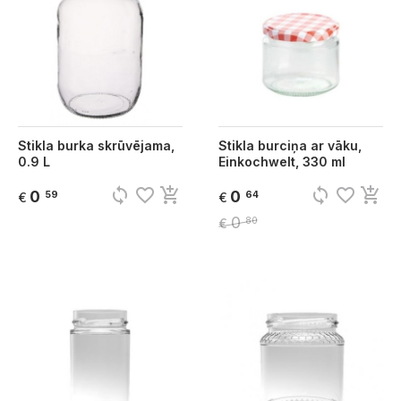
Stikla burka skrūvējama,
Stikla burciņa ar vāku,
0.9 L
Einkochwelt, 330 ml
sync
favorite_border
add_shopping_cart
sync
favorite_border
add_shopping_cart
0
0
59
64
€
€
0
80
€