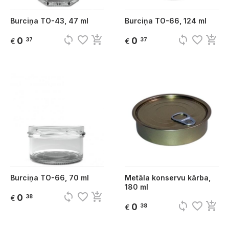
Burciņa TO-43, 47 ml
Burciņa TO-66, 124 ml
sync
favorite_border
add_shopping_cart
sync
favorite_border
add_shopping_cart
0
0
37
37
€
€
Burciņa TO-66, 70 ml
Metāla konservu kārba,
180 ml
sync
favorite_border
add_shopping_cart
0
38
€
sync
favorite_border
add_shopping_cart
0
38
€