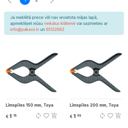
Ja meklētā prece vēl nav ievietota mājas lapā,
apmeklējiet mūsu
veikalus klātienē
vai sazinieties ar
info@pakavs.lv
un
65122662
Līmspīles 150 mm, Toya
Līmspīles 200 mm, Toya
sync
favorite_border
add_shopping_cart
sync
favorite_border
add_shopping_cart
1
1
15
55
€
€