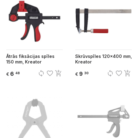
Ātrās fiksācijas spīles
Skrūvspīles 120x400 mm,
150 mm, Kreator
Kreator
sync
favorite_border
add_shopping_cart
sync
favorite_border
add_shopping_cart
6
9
48
30
€
€