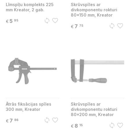
Līmspīļu komplekts 225
Skrūvspīles ar
mm Kreator, 2 gab.
divkomponentu rokturi
80x150 mm, Kreator
sync
favorite_border
5
95
€
sync
favorite_border
7
75
€
Ātrās fiksācijas spīles
Skrūvspīles ar
300 mm, Kreator
divkomponentu rokturi
80x200 mm, Kreator
sync
favorite_border
7
86
€
sync
favorite_border
8
15
€