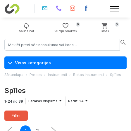
sync
favorite_border
shopping_cart
0
0
Salīdzināt
Vēlmju saraksts
Grozs
search
Visas kategorijas
Sākumlapa
Preces
Instrumenti
Rokas instrumenti
Spīles
Spīles
Lētākās vispirms
Rādīt: 24
1-24
no
39
Filtrs
1
2