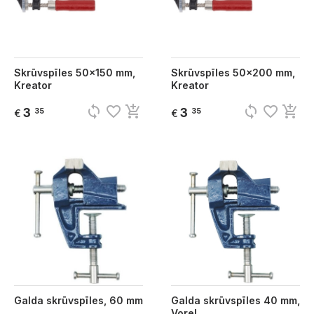
Skrūvspīles 50x150 mm,
Skrūvspīles 50x200 mm,
Kreator
Kreator
sync
favorite_border
add_shopping_cart
sync
favorite_border
add_shopping_cart
3
3
35
35
€
€
Galda skrūvspīles, 60 mm
Galda skrūvspīles 40 mm,
Vorel