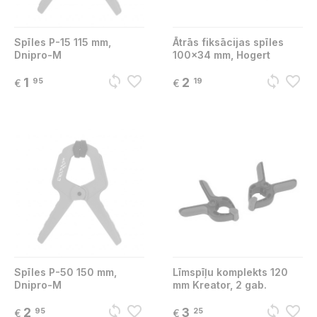
Spīles P-15 115 mm,
Ātrās fiksācijas spīles
Dnipro-M
100x34 mm, Hogert
sync
favorite_border
sync
favorite_border
1
2
95
19
€
€
Spīles P-50 150 mm,
Līmspīļu komplekts 120
Dnipro-M
mm Kreator, 2 gab.
sync
favorite_border
sync
favorite_border
2
3
95
25
€
€