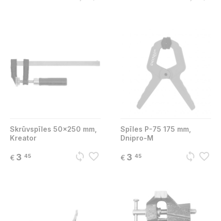
Skrūvspīles 50x250 mm,
Spīles P-75 175 mm,
Kreator
Dnipro-M
sync
favorite_border
sync
favorite_border
3
3
45
45
€
€