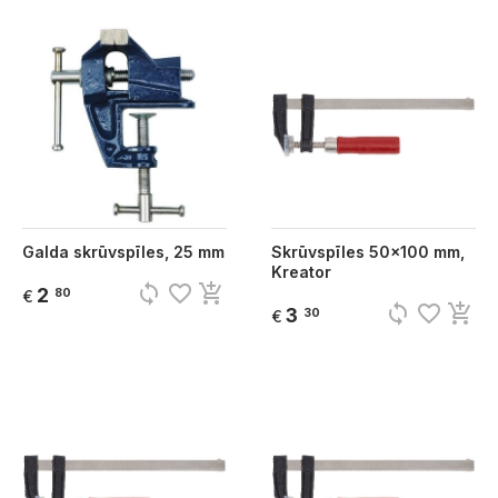
Galda skrūvspīles, 25 mm
Skrūvspīles 50x100 mm,
Kreator
sync
favorite_border
add_shopping_cart
2
80
€
sync
favorite_border
add_shopping_cart
3
30
€