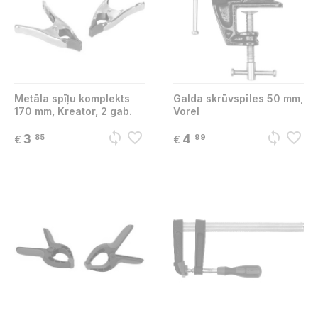
Metāla spīļu komplekts
Galda skrūvspīles 50 mm,
170 mm, Kreator, 2 gab.
Vorel
sync
favorite_border
sync
favorite_border
3
4
85
99
€
€