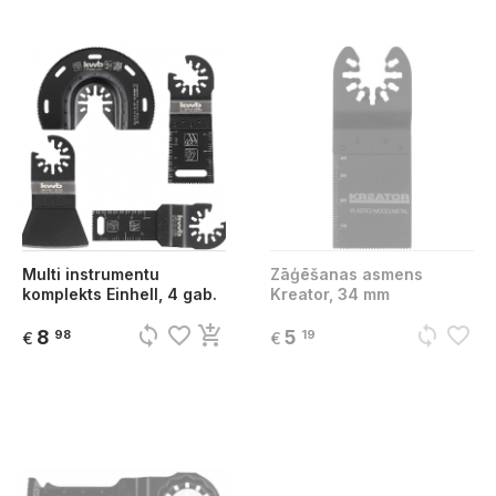
Multi instrumentu
Zāģēšanas asmens
komplekts Einhell, 4 gab.
Kreator, 34 mm
sync
favorite_border
add_shopping_cart
sync
favorite_border
8
5
98
19
€
€