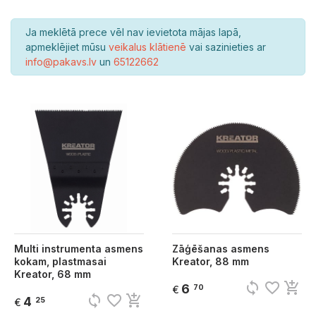
Ja meklētā prece vēl nav ievietota mājas lapā,
apmeklējiet mūsu
veikalus klātienē
vai sazinieties ar
info@pakavs.lv
un
65122662
Multi instrumenta asmens
Zāģēšanas asmens
kokam, plastmasai
Kreator, 88 mm
Kreator, 68 mm
sync
favorite_border
add_shopping_cart
6
70
€
sync
favorite_border
add_shopping_cart
4
25
€