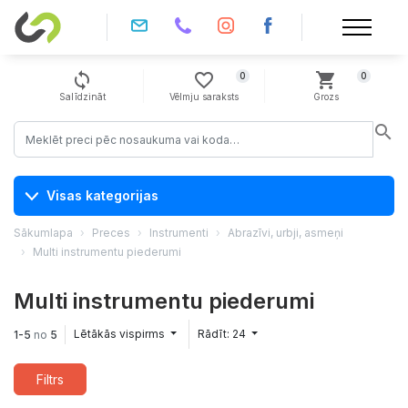
sync
favorite_border
shopping_cart
0
0
Salīdzināt
Vēlmju saraksts
Grozs
search
Visas kategorijas
Sākumlapa
Preces
Instrumenti
Abrazīvi, urbji, asmeņi
Multi instrumentu piederumi
Multi instrumentu piederumi
Lētākās vispirms
Rādīt: 24
1-5
no
5
Filtrs