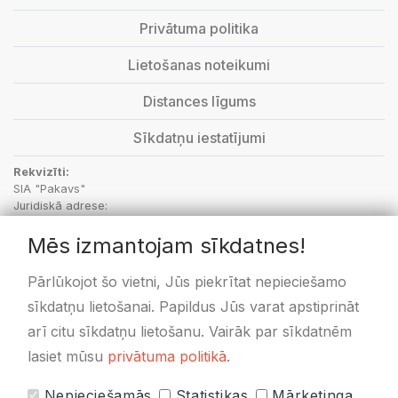
Privātuma politika
Lietošanas noteikumi
Distances līgums
Sīkdatņu iestatījumi
Rekvizīti:
SIA "Pakavs"
Juridiskā adrese:
“Aptieka”, Vecbebri, Bebru pagasts, Aizkraukles novads, LV-5135
Mēs izmantojam sīkdatnes!
PVN Reģ.Nr.: LV48703001414
SEB Banka: kods UNLALV2X, LV36UNLA0050000596171
Swedbanka: kods HABALV22, LV58HABA0551020433478
Pārlūkojot šo vietni, Jūs piekrītat nepieciešamo
sīkdatņu lietošanai. Papildus Jūs varat apstiprināt
arī citu sīkdatņu lietošanu. Vairāk par sīkdatnēm
lasiet mūsu
privātuma politikā
.
Nepieciešamās
Statistikas
Mārketinga