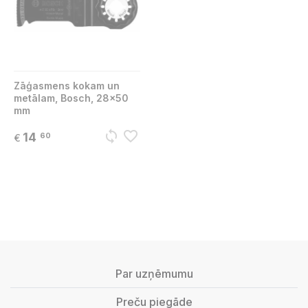
Zāģasmens kokam un
metālam, Bosch, 28x50
mm
sync
favorite_border
14
60
€
Par uzņēmumu
Preču piegāde