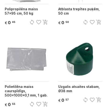
Polipropilēna maiss
Atblasta trepītes puķēm,
57x95 cm, 50 kg
50 cm
sync
favorite_border
add_shopping_cart
sync
favorite_border
add_shopping_cart
0
0
45
50
€
€
Polietilēna maiss
Uzgalis atsaites stabam,
caurspīdīgs,
Ø38 mm
500x1000x0,1 mm, 1 gab.
sync
favorite_border
add_shopping_cart
0
57
€
sync
favorite_border
add_shopping_cart
0
55
€