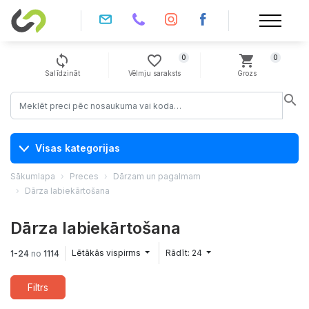
sync
favorite_border
shopping_cart
0
0
Salīdzināt
Vēlmju saraksts
Grozs
search
Visas kategorijas
Sākumlapa
Preces
Dārzam un pagalmam
Dārza labiekārtošana
Dārza labiekārtošana
Lētākās vispirms
Rādīt: 24
1-24
no
1114
Filtrs