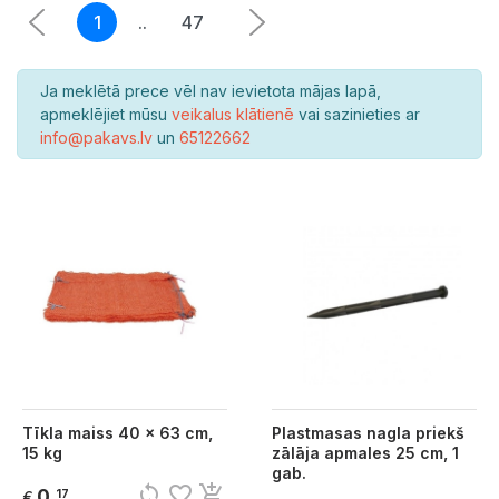
1
..
47
Ja meklētā prece vēl nav ievietota mājas lapā,
apmeklējiet mūsu
veikalus klātienē
vai sazinieties ar
info@pakavs.lv
un
65122662
Tīkla maiss 40 x 63 cm,
Plastmasas nagla priekš
15 kg
zālāja apmales 25 cm, 1
gab.
sync
favorite_border
add_shopping_cart
0
17
€