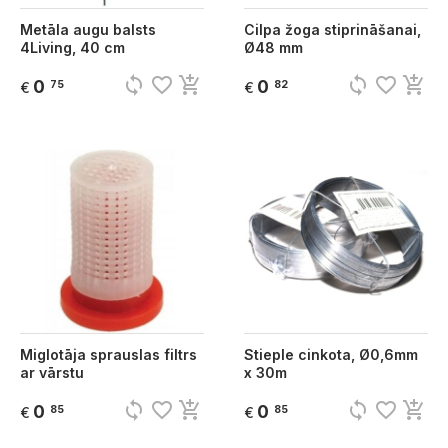
Metāla augu balsts
Cilpa žoga stiprināšanai,
4Living, 40 cm
Ø48 mm
sync
favorite_border
add_shopping_cart
sync
favorite_border
add_shopping_cart
0
0
75
82
€
€
Miglotāja sprauslas filtrs
Stieple cinkota, Ø0,6mm
ar vārstu
x 30m
sync
favorite_border
add_shopping_cart
sync
favorite_border
add_shopping_cart
0
0
85
85
€
€