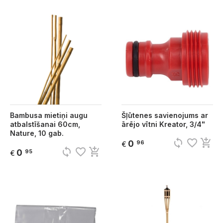
Bambusa mietiņi augu
Šļūtenes savienojums ar
atbalstīšanai 60cm,
ārējo vītni Kreator, 3/4"
Nature, 10 gab.
sync
favorite_border
add_shopping_cart
0
96
€
sync
favorite_border
add_shopping_cart
0
95
€