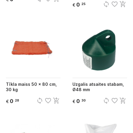
sync
favorite_border
add_shopping_cart
0
25
€
Tīkla maiss 50 x 80 cm,
Uzgalis atsaites stabam,
30 kg
Ø48 mm
sync
favorite_border
add_shopping_cart
sync
favorite_border
add_shopping_cart
0
0
28
30
€
€