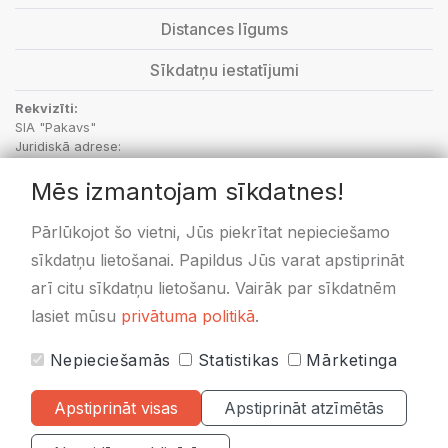
Distances līgums
Sīkdatņu iestatījumi
Rekvizīti:
SIA "Pakavs"
Juridiskā adrese:
“Aptieka”, Vecbebri, Bebru pagasts, Aizkraukles novads, LV-5135
Mēs izmantojam sīkdatnes!
PVN Reģ.Nr.: LV48703001414
SEB Banka: kods UNLALV2X, LV36UNLA0050000596171
Swedbanka: kods HABALV22, LV58HABA0551020433478
Pārlūkojot šo vietni, Jūs piekrītat nepieciešamo
sīkdatņu lietošanai. Papildus Jūs varat apstiprināt
arī citu sīkdatņu lietošanu. Vairāk par sīkdatnēm
lasiet mūsu
privātuma politikā
.
Nepieciešamās
Statistikas
Mārketinga
Visas cenas norādītas
EUR ar PVN 21%
Apstiprināt visas
Apstiprināt atzīmētās
© 2020-2026 Pakavs.lv
|
Visas tiesības rezervētas.