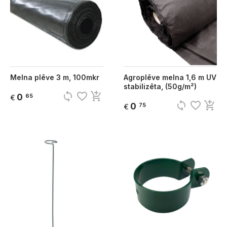
Melna plēve 3 m, 100mkr
Agroplēve melna 1,6 m UV
stabilizēta, (50g/m²)
sync
favorite_border
add_shopping_cart
0
65
€
sync
favorite_border
add_shopping_cart
0
75
€