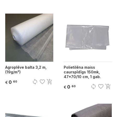
Agroplēve balta 3,2 m,
Polietilēna maiss
(19g/m²)
caurspīdīgs 150mk,
47x70/10 cm, 1 gab.
sync
favorite_border
add_shopping_cart
0
60
€
sync
favorite_border
add_shopping_cart
0
60
€