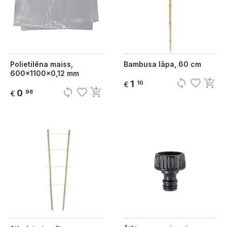
Polietilēna maiss,
Bambusa lāpa, 60 cm
600x1100x0,12 mm
sync
favorite_border
add_shopping_cart
1
10
€
sync
favorite_border
add_shopping_cart
0
98
€