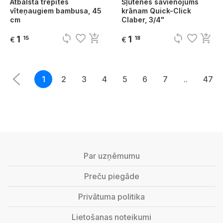
Atbalsta trepītes
Šļūtenes savienojums
vīteņaugiem bambusa, 45
krānam Quick-Click
cm
Claber, 3/4"
sync
favorite_border
add_shopping_cart
sync
favorite_border
add_shopping_cart
1
1
15
18
€
€
1
2
3
4
5
6
7
..
47
Par uzņēmumu
Preču piegāde
Privātuma politika
Lietošanas noteikumi