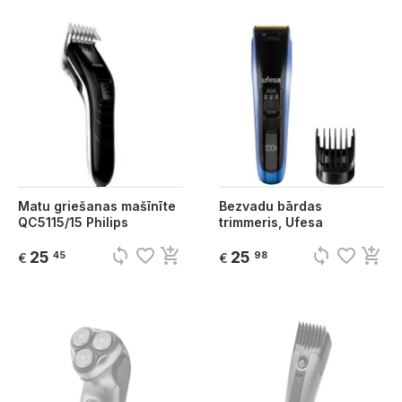
Matu griešanas mašīnīte
Bezvadu bārdas
QC5115/15 Philips
trimmeris, Ufesa
sync
favorite_border
add_shopping_cart
sync
favorite_border
add_shopping_cart
25
25
45
98
€
€