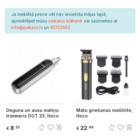
Ja meklētā prece vēl nav ievietota mājas lapā,
apmeklējiet mūsu
veikalus klātienē
vai sazinieties ar
info@pakavs.lv
un
65122662
Deguna un ausu matiņu
Matu griešanas mašīnīte,
trimmeris DOT 33, Hoco
Hoco
sync
favorite_border
add_shopping_cart
sync
favorite_border
add_shopping_cart
8
22
25
98
€
€