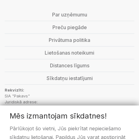
Par uzņēmumu
Preču piegāde
Privātuma politika
Lietošanas noteikumi
Distances līgums
Sīkdatņu iestatījumi
Rekvizīti:
SIA "Pakavs"
Juridiskā adrese:
“Aptieka”, Vecbebri, Bebru pagasts, Aizkraukles novads, LV-5135
Mēs izmantojam sīkdatnes!
PVN Reģ.Nr.: LV48703001414
SEB Banka: kods UNLALV2X, LV36UNLA0050000596171
Swedbanka: kods HABALV22, LV58HABA0551020433478
Pārlūkojot šo vietni, Jūs piekrītat nepieciešamo
sīkdatņu lietošanai. Papildus Jūs varat apstiprināt