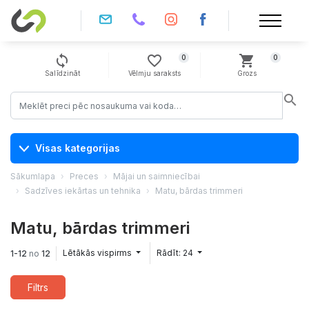
sync
favorite_border
shopping_cart
0
0
Salīdzināt
Vēlmju saraksts
Grozs
search
Visas kategorijas
Sākumlapa
Preces
Mājai un saimniecībai
Sadzīves iekārtas un tehnika
Matu, bārdas trimmeri
Matu, bārdas trimmeri
Lētākās vispirms
Rādīt: 24
1-12
no
12
Filtrs