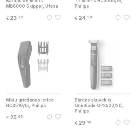
Bārdas trimmeris
Trimmeris HC3505/15,
MB6000 Skipper, Ufesa
Philips
sync
favorite_border
sync
favorite_border
23
24
70
90
€
€
Matu griešanas ierīce
Bārdas skuveklis
HC3510/15, Philips
OneBlade QP2520/20,
Philips
sync
favorite_border
25
65
€
sync
favorite_border
29
50
€