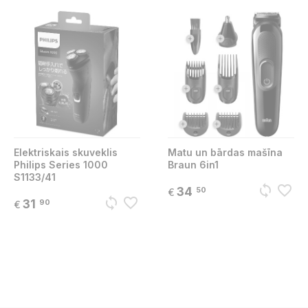
Elektriskais skuveklis
Matu un bārdas mašīna
Philips Series 1000
Braun 6in1
S1133/41
sync
favorite_border
34
50
€
sync
favorite_border
31
90
€