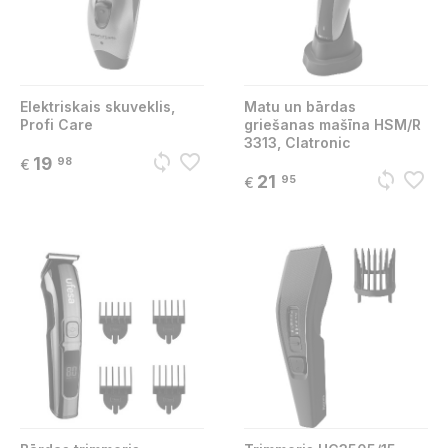
Elektriskais skuveklis,
Matu un bārdas
Profi Care
griešanas mašīna HSM/R
3313, Clatronic
sync
favorite_border
19
98
€
sync
favorite_border
21
95
€