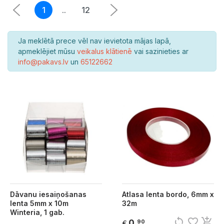
1
..
12
Ja meklētā prece vēl nav ievietota mājas lapā,
apmeklējiet mūsu
veikalus klātienē
vai sazinieties ar
info@pakavs.lv
un
65122662
Dāvanu iesaiņošanas
Atlasa lenta bordo, 6mm x
lenta 5mm x 10m
32m
Winteria, 1 gab.
sync
favorite_border
add_shopping_cart
0
90
€