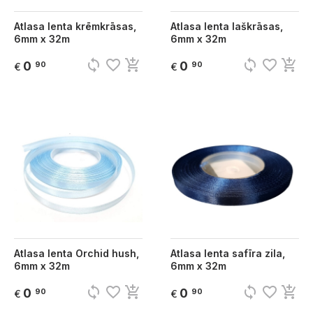
Atlasa lenta krēmkrāsas,
Atlasa lenta laškrāsas,
6mm x 32m
6mm x 32m
sync
favorite_border
add_shopping_cart
sync
favorite_border
add_shopping_cart
0
0
90
90
€
€
Atlasa lenta Orchid hush,
Atlasa lenta safīra zila,
6mm x 32m
6mm x 32m
sync
favorite_border
add_shopping_cart
sync
favorite_border
add_shopping_cart
0
0
90
90
€
€