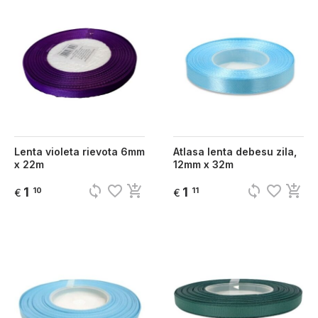
Lenta violeta rievota 6mm
Atlasa lenta debesu zila,
x 22m
12mm x 32m
sync
favorite_border
add_shopping_cart
sync
favorite_border
add_shopping_cart
1
1
10
11
€
€