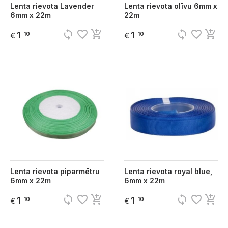
Lenta rievota Lavender
Lenta rievota olīvu 6mm x
6mm x 22m
22m
sync
favorite_border
add_shopping_cart
sync
favorite_border
add_shopping_cart
1
1
10
10
€
€
Lenta rievota piparmētru
Lenta rievota royal blue,
6mm x 22m
6mm x 22m
sync
favorite_border
add_shopping_cart
sync
favorite_border
add_shopping_cart
1
1
10
10
€
€