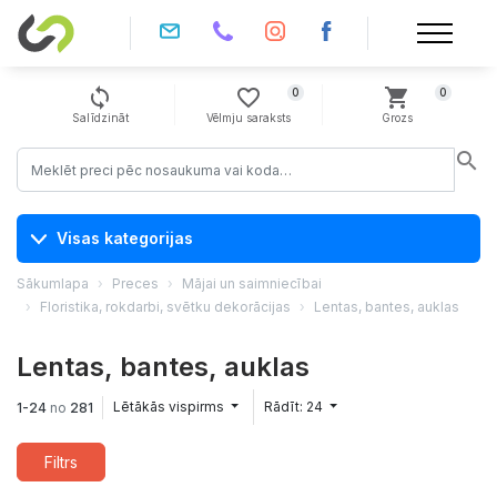
sync
favorite_border
shopping_cart
0
0
Salīdzināt
Vēlmju saraksts
Grozs
search
Visas kategorijas
Sākumlapa
Preces
Mājai un saimniecībai
Floristika, rokdarbi, svētku dekorācijas
Lentas, bantes, auklas
Lentas, bantes, auklas
Lētākās vispirms
Rādīt: 24
1-24
no
281
Filtrs