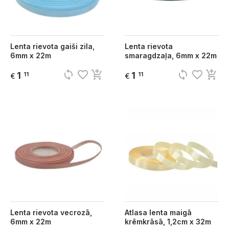
Lenta rievota gaiši zila,
Lenta rievota
6mm x 22m
smaragdzaļa, 6mm x 22m
sync
favorite_border
add_shopping_cart
sync
favorite_border
add_shopping_cart
1
1
11
11
€
€
Lenta rievota vecrozā,
Atlasa lenta maigā
6mm x 22m
krēmkrāsā, 1,2cm x 32m