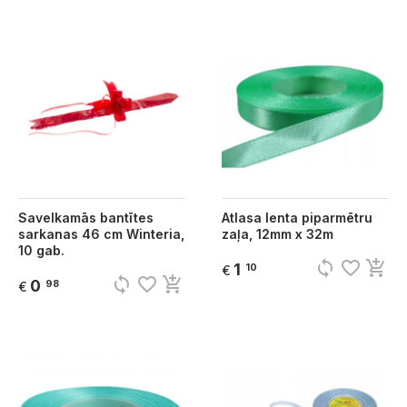
Savelkamās bantītes
Atlasa lenta piparmētru
sarkanas 46 cm Winteria,
zaļa, 12mm x 32m
10 gab.
sync
favorite_border
add_shopping_cart
1
10
€
sync
favorite_border
add_shopping_cart
0
98
€