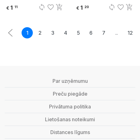
sync
favorite_border
add_shopping_cart
sync
favorite_border
add_shopping_cart
1
1
11
20
€
€
1
2
3
4
5
6
7
..
12
Par uzņēmumu
Preču piegāde
Privātuma politika
Lietošanas noteikumi
Distances līgums