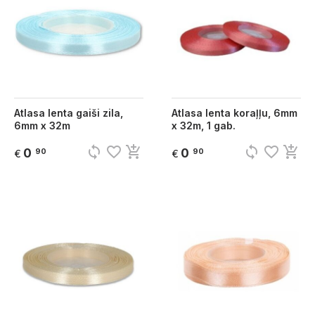
Atlasa lenta gaiši zila,
Atlasa lenta koraļļu, 6mm
6mm x 32m
x 32m, 1 gab.
sync
favorite_border
add_shopping_cart
sync
favorite_border
add_shopping_cart
0
0
90
90
€
€