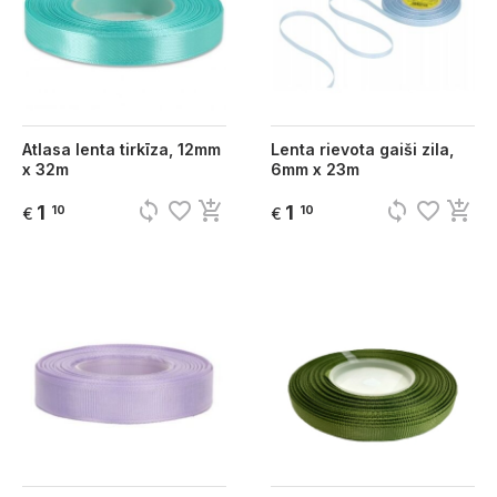
Atlasa lenta tirkīza, 12mm
Lenta rievota gaiši zila,
x 32m
6mm x 23m
sync
favorite_border
add_shopping_cart
sync
favorite_border
add_shopping_cart
1
1
10
10
€
€