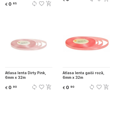
sync
favorite_border
add_shopping_cart
0
65
€
Atlasa lenta Dirty Pink,
Atlasa lenta gaiši rozā,
6mm x 32m
6mm x 32m
sync
favorite_border
add_shopping_cart
sync
favorite_border
add_shopping_cart
0
0
90
90
€
€