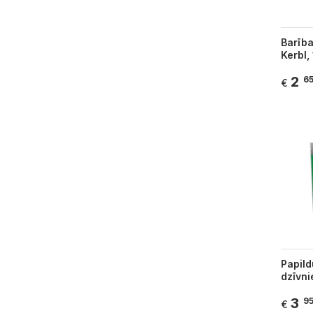
Barība
Kerbl, 
2
6
€
Papild
dzīvni
3
9
€