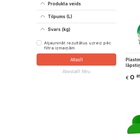
Produkta veids
Tilpums (L)
Svars (kg)
Atjaunināt rezultātus uzreiz pēc
filtra izmaiņām
Atlasīt
Plast
lāpsti
Atiestatīt filtru
0
8
€