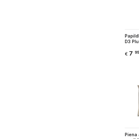
Papild
D3 Plu
7
9
€
Piena 