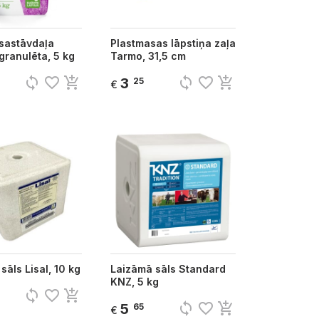
sastāvdaļa
Plastmasas lāpstiņa zaļa
granulēta, 5 kg
Tarmo, 31,5 cm
sync
favorite_border
add_shopping_cart
sync
favorite_border
add_shopping_cart
3
25
€
sāls Lisal, 10 kg
Laizāmā sāls Standard
KNZ, 5 kg
sync
favorite_border
add_shopping_cart
sync
favorite_border
add_shopping_cart
5
65
€