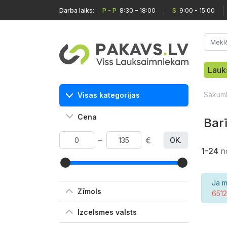
Darba laiks:
P - P
8:30 – 18:00
S
9:00 - 15:00
Lauk
Sākum
Visas kategorijas
Cena
Bar
–
€
OK.
1-24
n
Ja m
Zīmols
651
Izcelsmes valsts