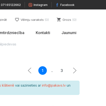
+371 65122662
Instagram
Facebook
favorite_border
shopping_cart
zināt
Vēlmju saraksts
0
Grozs
0
umtirdzniecība
Kontakti
Jaunumi
ālpiedevas
1
..
3
s klātienē
vai sazinieties ar
info@pakavs.lv
un