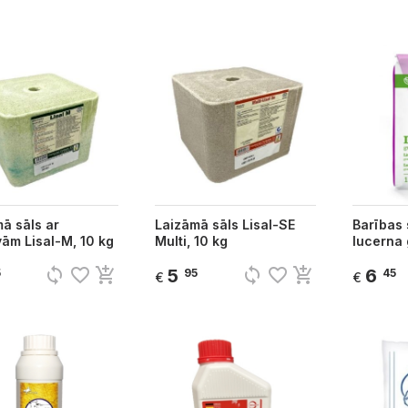
ā sāls ar
Laizāmā sāls Lisal-SE
Barības 
ām Lisal-M, 10 kg
Multi, 10 kg
lucerna 
sync
favorite_border
add_shopping_cart
sync
favorite_border
add_shopping_cart
5
6
5
95
45
€
€