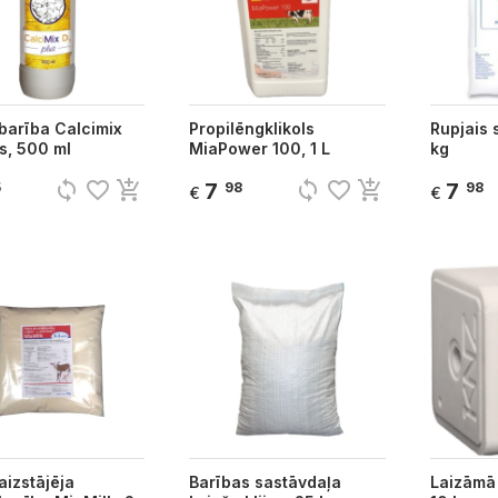
barība Calcimix
Propilēngklikols
Rupjais 
s, 500 ml
MiaPower 100, 1 L
kg
sync
favorite_border
add_shopping_cart
sync
favorite_border
add_shopping_cart
7
7
5
98
98
€
€
aizstājēja
Barības sastāvdaļa
Laizāmā 