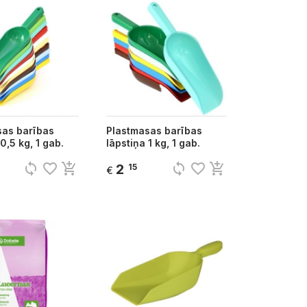
sas barības
Plastmasas barības
0,5 kg, 1 gab.
lāpstiņa 1 kg, 1 gab.
sync
favorite_border
add_shopping_cart
sync
favorite_border
add_shopping_cart
2
15
€