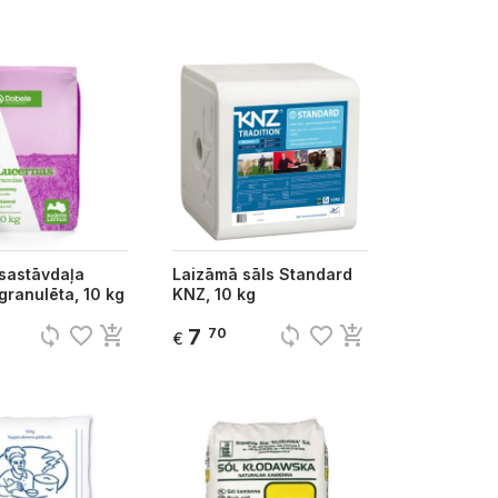
sastāvdaļa
Laizāmā sāls Standard
granulēta, 10 kg
KNZ, 10 kg
sync
favorite_border
add_shopping_cart
sync
favorite_border
add_shopping_cart
7
70
€