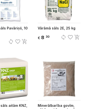
sāls Pavāriņš, 10
Vārāmā sāls 2E, 25 kg
sync
favorite_border
add_shopping_cart
8
30
€
sync
favorite_border
add_shopping_cart
sāls aitām KNZ,
Minerālbarība govīm,