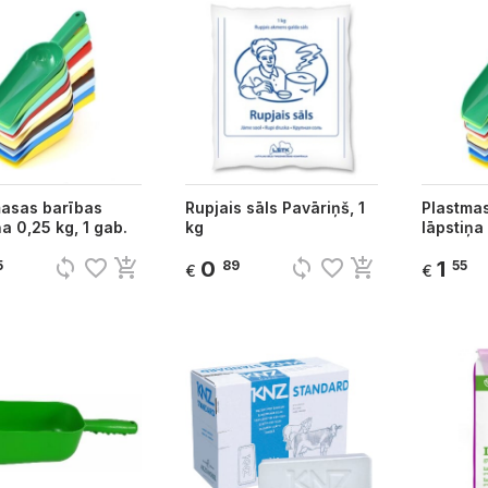
masas barības
Rupjais sāls Pavāriņš, 1
Plastma
ņa 0,25 kg, 1 gab.
kg
lāpstiņa 
sync
favorite_border
add_shopping_cart
sync
favorite_border
add_shopping_cart
0
1
5
89
55
€
€