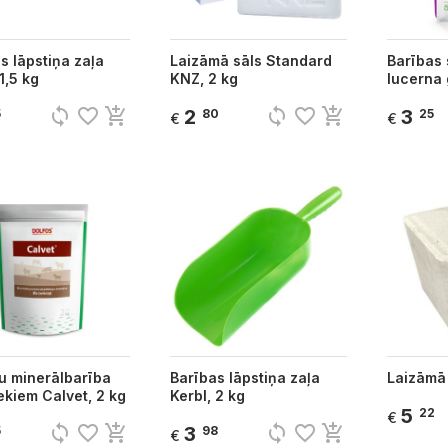
s lāpstiņa zaļa
Laizāmā sāls Standard
Barības 
1,5 kg
KNZ, 2 kg
lucerna 
sync
favorite_border
add_shopping_cart
sync
favorite_border
add_shopping_cart
2
3
5
80
25
€
€
u minerālbarība
Barības lāpstiņa zaļa
Laizāmā 
ekiem Calvet, 2 kg
Kerbl, 2 kg
5
22
€
sync
favorite_border
add_shopping_cart
sync
favorite_border
add_shopping_cart
3
5
98
€