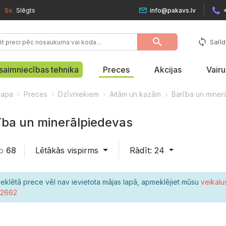
Sv.
Slēgts
info@pakavs.lv
search
sync
Salīd
saimniecības tehnika
Preces
Akcijas
Vair
lapa
Preces
Dzīvniekiem
Aitām un kazām
Barība un miner
ība un minerālpiedevas
o
68
Lētākās vispirms
Rādīt: 24
eklētā prece vēl nav ievietota mājas lapā, apmeklējiet mūsu
veikalu
22662