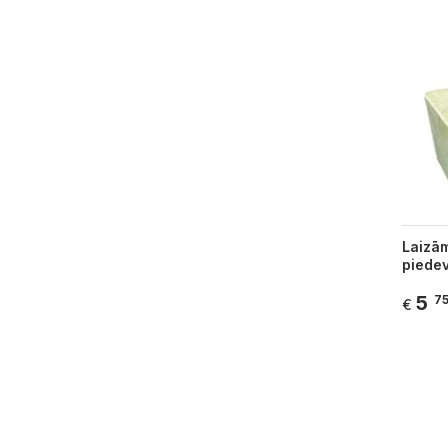
Laizām
piedev
5
7
€