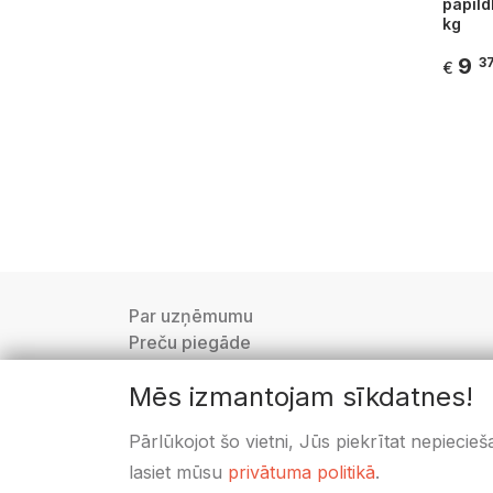
papild
kg
9
3
€
Par uzņēmumu
Preču piegāde
Privātuma politika
Mēs izmantojam sīkdatnes!
Lietošanas noteikumi
Distances līgums
Pārlūkojot šo vietni, Jūs piekrītat nepiecie
Sīkdatņu iestatījumi
lasiet mūsu
privātuma politikā
.