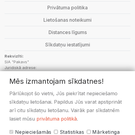
Privātuma politika
Lietošanas noteikumi
Distances līgums
Sīkdatņu iestatījumi
Rekvizīti:
SIA "Pakavs"
Juridiskā adrese:
“Aptieka”, Vecbebri, Bebru pagasts, Aizkraukles novads, LV-5135
Mēs izmantojam sīkdatnes!
PVN Reģ.Nr.: LV48703001414
SEB Banka: kods UNLALV2X, LV36UNLA0050000596171
Swedbanka: kods HABALV22, LV58HABA0551020433478
Pārlūkojot šo vietni, Jūs piekrītat nepieciešamo
sīkdatņu lietošanai. Papildus Jūs varat apstiprināt
arī citu sīkdatņu lietošanu. Vairāk par sīkdatnēm
lasiet mūsu
privātuma politikā
.
Nepieciešamās
Statistikas
Mārketinga