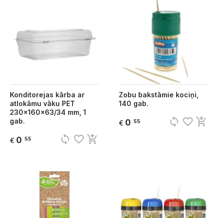
Konditorejas kārba ar
Zobu bakstāmie kociņi,
atlokāmu vāku PET
140 gab.
230x160x63/34 mm, 1
sync
favorite_border
add_shopping_cart
gab.
0
55
€
sync
favorite_border
add_shopping_cart
0
55
€