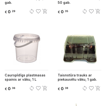
gab.
50 gab.
sync
favorite_border
add_shopping_cart
sync
favorite_border
add_shopping_cart
0
0
29
35
€
€
Caurspīdīgs plastmasas
Taisnstūra trauks ar
spainis ar vāku, 1 L
piekausētu vāku, 1 gab.
sync
favorite_border
add_shopping_cart
sync
favorite_border
add_shopping_cart
0
0
36
38
€
€