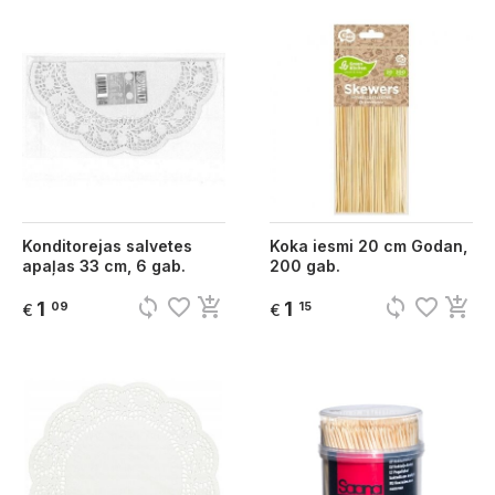
Konditorejas salvetes
Koka iesmi 20 cm Godan,
apaļas 33 cm, 6 gab.
200 gab.
sync
favorite_border
add_shopping_cart
sync
favorite_border
add_shopping_cart
1
1
09
15
€
€