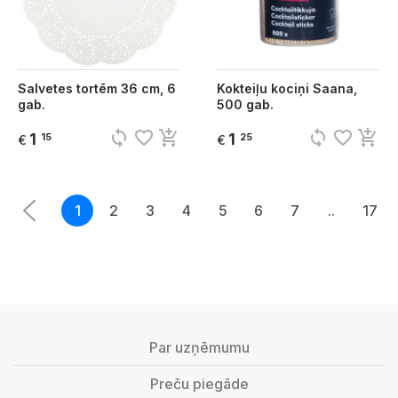
Salvetes tortēm 36 cm, 6
Kokteiļu kociņi Saana,
gab.
500 gab.
sync
favorite_border
add_shopping_cart
sync
favorite_border
add_shopping_cart
1
1
15
25
€
€
1
2
3
4
5
6
7
..
17
Par uzņēmumu
Preču piegāde