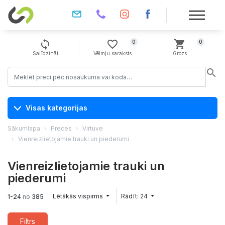
sync
favorite_border
shopping_cart
0
0
Salīdzināt
Vēlmju saraksts
Grozs
search
Visas kategorijas
Sākumlapa
Preces
Virtuve
Vienreizlietojamie trauki un piederumi
Vienreizlietojamie trauki un
piederumi
Lētākās vispirms
Rādīt: 24
1-24
no
385
Filtrs