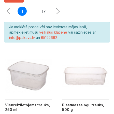
1
..
17
Ja meklētā prece vēl nav ievietota mājas lapā,
apmeklējiet mūsu
veikalus klātienē
vai sazinieties ar
info@pakavs.lv
un
65122662
Vienreizlietojams trauks,
Plastmasas ogu trauks,
250 ml
500 g