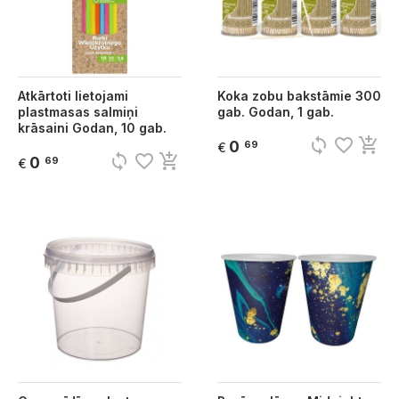
Atkārtoti lietojami
Koka zobu bakstāmie 300
plastmasas salmiņi
gab. Godan, 1 gab.
krāsaini Godan, 10 gab.
sync
favorite_border
add_shopping_cart
0
69
€
sync
favorite_border
add_shopping_cart
0
69
€