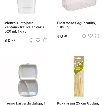
Vienreizlietojams
Plastmasas ogu trauks,
kantains trauks ar vāku
1000 g
520 ml, 1 gab.
sync
favorite_border
add_shopping_cart
0
25
€
sync
favorite_border
add_shopping_cart
0
20
€
Termo kārba divdaļīga, 1
Koka iesmi 25 cm Godan,