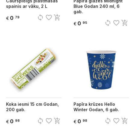
Caurspīdīgs plastmasas
Papīra glāzes Midnight
spainis ar vāku, 2 L
Blue Godan 240 ml, 6
gab.
sync
favorite_border
add_shopping_cart
0
79
€
sync
favorite_border
add_shopping_cart
0
95
€
Koka iesmi 15 cm Godan,
Papīra krūzes Hello
200 gab.
Winter Godan, 6 gab.
sync
favorite_border
add_shopping_cart
sync
favorite_border
add_shopping_cart
0
0
98
98
€
€