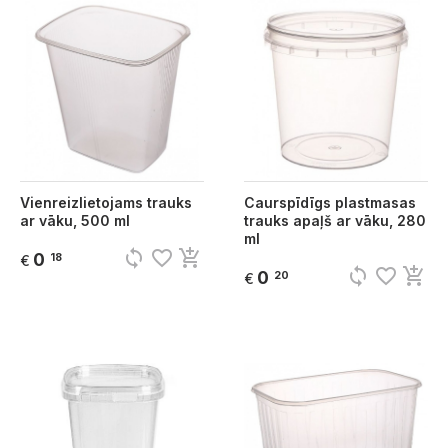
Vienreizlietojams trauks
Caurspīdīgs plastmasas
ar vāku, 500 ml
trauks apaļš ar vāku, 280
ml
sync
favorite_border
add_shopping_cart
0
18
€
sync
favorite_border
add_shopping_cart
0
20
€