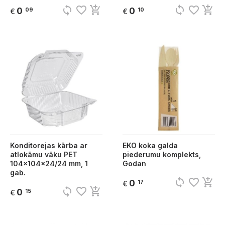
sync
favorite_border
add_shopping_cart
sync
favorite_border
add_shopping_cart
0
0
09
10
€
€
Konditorejas kārba ar
EKO koka galda
atlokāmu vāku PET
piederumu komplekts,
104x104x24/24 mm, 1
Godan
gab.
sync
favorite_border
add_shopping_cart
0
17
€
sync
favorite_border
add_shopping_cart
0
15
€