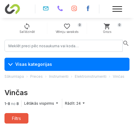
sync
favorite_border
shopping_cart
0
0
Salīdzināt
Vēlmju saraksts
Grozs
search
Visas kategorijas
Sākumlapa
Preces
Instrumenti
Elektroinstrumenti
Vinčas
Vinčas
Lētākās vispirms
Rādīt: 24
1-8
no
8
Filtrs