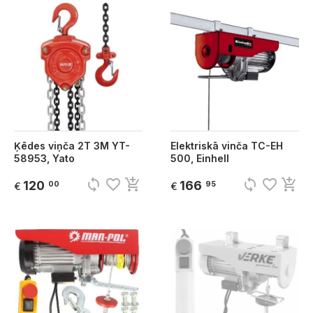
Ķēdes viņča 2T 3M YT-
Elektriskā vinča TC-EH
58953, Yato
500, Einhell
sync
favorite_border
add_shopping_cart
sync
favorite_border
add_shopping_cart
120
166
00
95
€
€