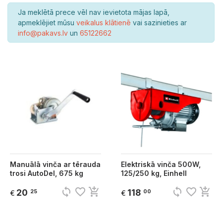
Ja meklētā prece vēl nav ievietota mājas lapā,
apmeklējiet mūsu
veikalus klātienē
vai sazinieties ar
info@pakavs.lv
un
65122662
Manuālā vinča ar tērauda
Elektriskā vinča 500W,
trosi AutoDel, 675 kg
125/250 kg, Einhell
sync
favorite_border
add_shopping_cart
sync
favorite_border
add_shopping_cart
20
118
25
00
€
€