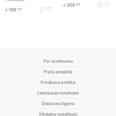
sync
favorite_border
359
00
€
sync
favorite_border
188
00
€
Par uzņēmumu
Preču piegāde
Privātuma politika
Lietošanas noteikumi
Distances līgums
Sīkdatņu iestatījumi