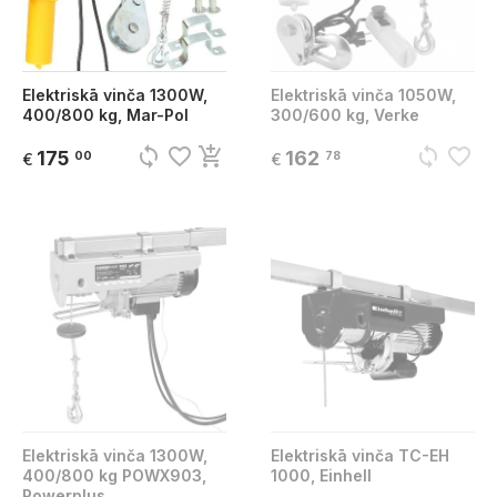
Elektriskā vinča 1300W,
Elektriskā vinča 1050W,
400/800 kg, Mar-Pol
300/600 kg, Verke
sync
favorite_border
add_shopping_cart
sync
favorite_border
175
162
00
78
€
€
Elektriskā vinča 1300W,
Elektriskā vinča TC-EH
400/800 kg POWX903,
1000, Einhell
Powerplus