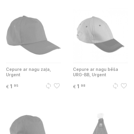
Cepure ar nagu zaļa,
Cepure ar nagu bēša
Urgent
URG-BB, Urgent
sync
favorite_border
sync
favorite_border
1
1
95
98
€
€