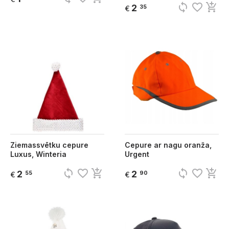
sync
favorite_border
add_shopping_cart
2
35
€
Ziemassvētku cepure
Cepure ar nagu oranža,
Luxus, Winteria
Urgent
sync
favorite_border
add_shopping_cart
sync
favorite_border
add_shopping_cart
2
2
55
90
€
€