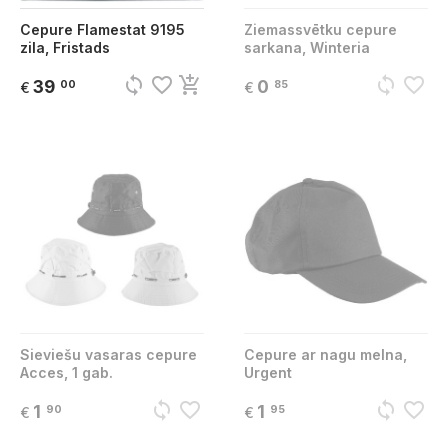
Cepure Flamestat 9195
Ziemassvētku cepure
zila, Fristads
sarkana, Winteria
sync
favorite_border
add_shopping_cart
sync
favorite_border
39
0
00
85
€
€
Sieviešu vasaras cepure
Cepure ar nagu melna,
Acces, 1 gab.
Urgent
sync
favorite_border
sync
favorite_border
1
1
90
95
€
€