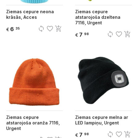
Ziemas cepure neona
Ziemas cepure
krāsās, Acces
atstarojoša dzeltena
7116, Urgent
sync
favorite_border
add_shopping_cart
6
35
€
sync
favorite_border
add_shopping_cart
7
98
€
Ziemas cepure
Ziemas cepure melna ar
atstarojoša oranža 7116,
LED lampiņu, Urgent
Urgent
sync
favorite_border
add_shopping_cart
7
98
€