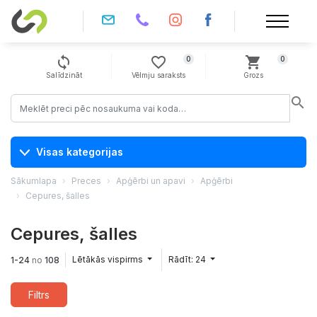
sync
favorite_border
shopping_cart
0
0
Salīdzināt
Vēlmju saraksts
Grozs
search
Visas kategorijas
Sākumlapa
Preces
Apģērbi un apavi
Apģērbi
Cepures, šalles
Cepures, šalles
Lētākās vispirms
Rādīt: 24
1-24
no
108
Filtrs