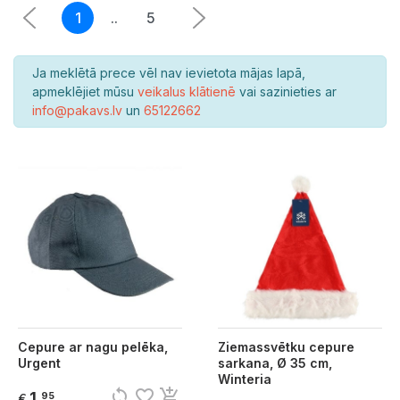
1
..
5
Ja meklētā prece vēl nav ievietota mājas lapā,
apmeklējiet mūsu
veikalus klātienē
vai sazinieties ar
info@pakavs.lv
un
65122662
Cepure ar nagu pelēka,
Ziemassvētku cepure
Urgent
sarkana, Ø 35 cm,
Winteria
sync
favorite_border
add_shopping_cart
1
95
€