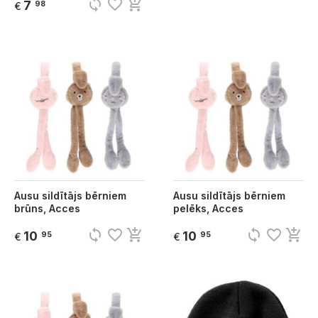
sync
favorite_border
add_shopping_cart
7
98
€
Ausu sildītājs bērniem
Ausu sildītājs bērniem
brūns, Acces
pelēks, Acces
sync
favorite_border
add_shopping_cart
sync
favorite_border
add_shopping_cart
10
10
95
95
€
€