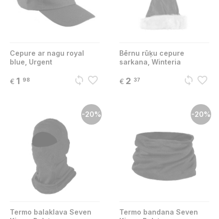
Cepure ar nagu royal
Bērnu rūķu cepure
blue, Urgent
sarkana, Winteria
sync
favorite_border
sync
favorite_border
1
2
98
37
€
€
-20%
-20%
Termo balaklava Seven
Termo bandana Seven