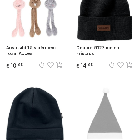
Ausu sildītājs bērniem
Cepure 9127 melna,
rozā, Acces
Fristads
sync
favorite_border
add_shopping_cart
sync
favorite_border
add_shopping_cart
10
14
95
95
€
€