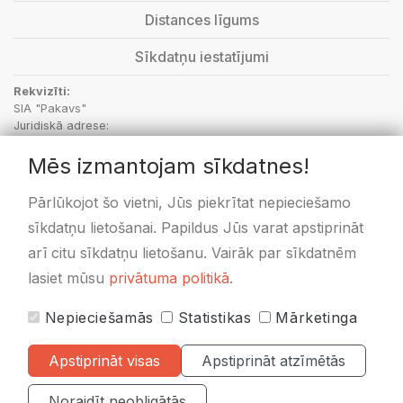
Distances līgums
Sīkdatņu iestatījumi
Rekvizīti:
SIA "Pakavs"
Juridiskā adrese:
“Aptieka”, Vecbebri, Bebru pagasts, Aizkraukles novads, LV-5135
Mēs izmantojam sīkdatnes!
PVN Reģ.Nr.: LV48703001414
SEB Banka: kods UNLALV2X, LV36UNLA0050000596171
Swedbanka: kods HABALV22, LV58HABA0551020433478
Pārlūkojot šo vietni, Jūs piekrītat nepieciešamo
sīkdatņu lietošanai. Papildus Jūs varat apstiprināt
arī citu sīkdatņu lietošanu. Vairāk par sīkdatnēm
lasiet mūsu
privātuma politikā
.
Nepieciešamās
Statistikas
Mārketinga
Visas cenas norādītas
EUR ar PVN 21%
Apstiprināt visas
Apstiprināt atzīmētās
© 2020-2026 Pakavs.lv
|
Visas tiesības rezervētas.
Noraidīt neobligātās