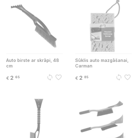
Auto birste ar skrāpi, 48
Sūklis auto mazgāšanai,
cm
Carman
sync
favorite_border
sync
favorite_border
2
2
65
85
€
€