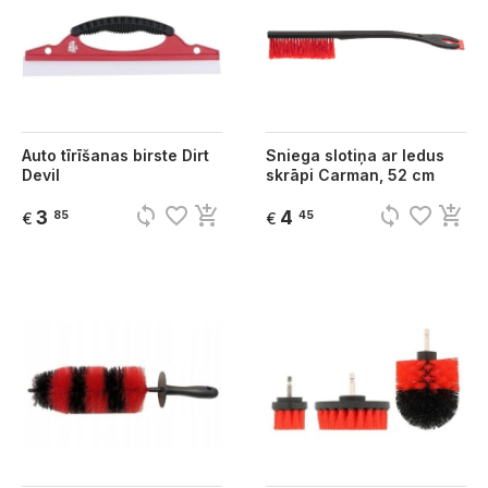
Auto tīrīšanas birste Dirt
Sniega slotiņa ar ledus
Devil
skrāpi Carman, 52 cm
sync
favorite_border
add_shopping_cart
sync
favorite_border
add_shopping_cart
3
4
85
45
€
€