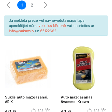
1
2
Ja meklētā prece vēl nav ievietota mājas lapā,
apmeklējiet mūsu
veikalus klātienē
vai sazinieties ar
info@pakavs.lv
un
65122662
Sūklis auto mazgāšanai,
Auto mazgāšanas
ARIX
švamme, Krown
sync
favorite_border
add_shopping_cart
sync
favorite_border
add_shopping_cart
0
1
85
25
€
€