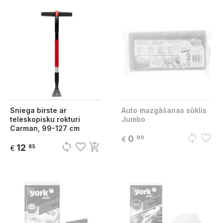
Sniega birste ar
Auto mazgāšanas sūklis
teleskopisku rokturi
Jumbo
Carman, 99-127 cm
sync
favorite_border
0
90
€
sync
favorite_border
add_shopping_cart
12
85
€