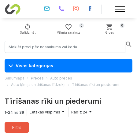
sync
favorite_border
shopping_cart
0
0
Salīdzināt
Vēlmju saraksts
Grozs
search
Visas kategorijas
Sākumlapa
Preces
Auto preces
Auto ķīmija un tīrīšanas līdzekļi
Tīrīšanas rīki un piederumi
Tīrīšanas rīki un piederumi
Lētākās vispirms
Rādīt: 24
1-24
no
39
Filtrs