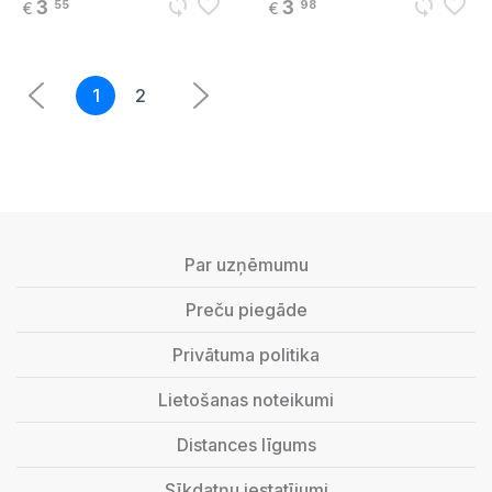
sync
favorite_border
sync
favorite_border
3
3
55
98
€
€
1
2
Par uzņēmumu
Preču piegāde
Privātuma politika
Lietošanas noteikumi
Distances līgums
Sīkdatņu iestatījumi