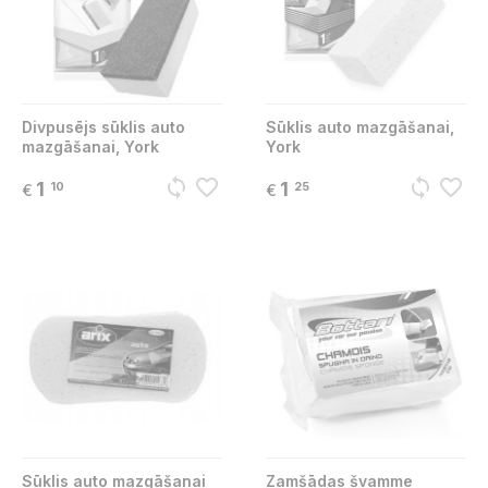
Divpusējs sūklis auto
Sūklis auto mazgāšanai,
mazgāšanai, York
York
sync
favorite_border
sync
favorite_border
1
1
10
25
€
€
Sūklis auto mazgāšanai
Zamšādas švamme