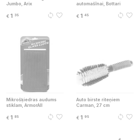
Jumbo, Arix
automašīnai, Bottari
sync
favorite_border
sync
favorite_border
1
1
35
45
€
€
Mikrošķiedras audums
Auto birste riteņiem
stiklam, ArmorAll
Carman, 27 cm
sync
favorite_border
sync
favorite_border
1
1
85
95
€
€