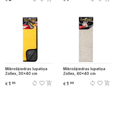
Mikrošķiedras lupatiņa
Mikrošķiedras lupatiņa
Zollex, 30x40 cm
Zollex, 40x40 cm
sync
favorite_border
add_shopping_cart
sync
favorite_border
add_shopping_cart
1
1
85
98
€
€