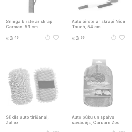
Sniega birste ar skrāpi
Auto birste ar skrāpi Nice
Carman, 59 cm
Touch, 54 cm
sync
favorite_border
sync
favorite_border
3
3
45
55
€
€
Sūklis auto tīrīšanai,
Auto pūku un spalvu
Zollex
savācējs, Carcare Zoo