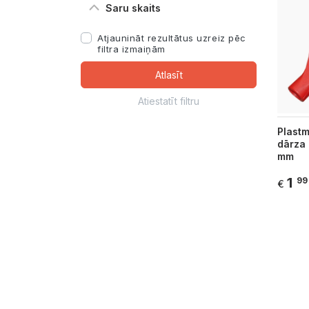
Saru skaits
Atjaunināt rezultātus uzreiz pēc
filtra izmaiņām
Atlasīt
Atiestatīt filtru
Plastm
dārza 
mm
1
99
€