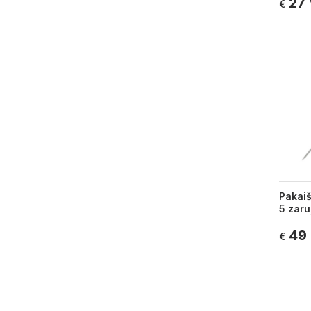
27
€
Pakaiš
5 zaru
49
€