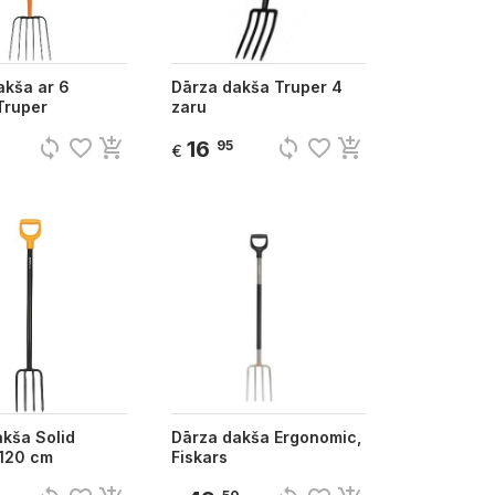
akša ar 6
Dārza dakša Truper 4
Truper
zaru
sync
favorite_border
add_shopping_cart
sync
favorite_border
add_shopping_cart
16
95
€
kša Solid
Dārza dakša Ergonomic,
 120 cm
Fiskars