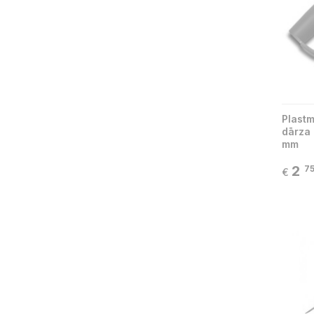
Plastm
dārza 
mm
2
7
€