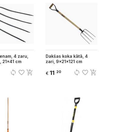
enam, 4 zaru,
Dakšas koka kātā, 4
, 21x41 cm
zari, 9x21x121 cm
sync
favorite_border
add_shopping_cart
sync
favorite_border
add_shopping_cart
11
20
€