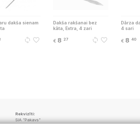
zaru dakša sienam
Dakša rakšanai bez
Dārza da
ta
kāta, Extra, 4 zari
4 sari
sync
favorite_border
sync
favorite_border
8
8
8
27
40
€
€
Rekvizīti:
SIA "Pakavs"
Juridiskā adrese:
“Aptieka”, Vecbebri, Bebru pagasts, Aizkraukles novads, LV-513
PVN Reģ.Nr.: LV48703001414