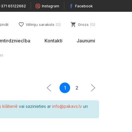
+371 65122662
Instagram
Facebook
favorite_border
shopping_cart
zināt
Vēlmju saraksts
0
Grozs
0
umtirdzniecība
Kontakti
Jaunumi
as
1
2
s klātienē
vai sazinieties ar
info@pakavs.lv
un