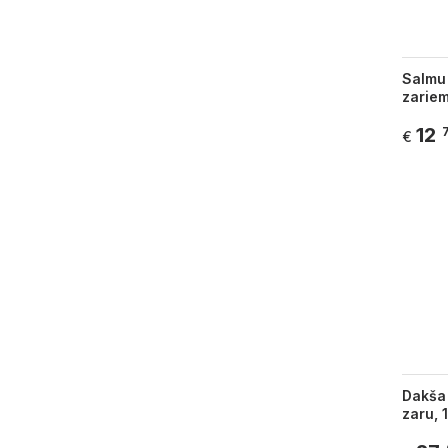
Salmu
zariem
12
€
Dakša 
zaru, 