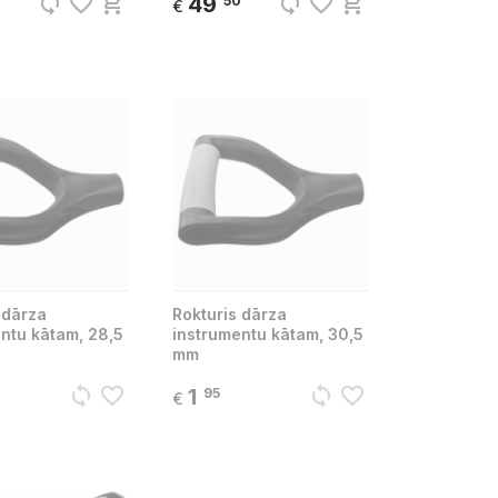
sync
favorite_border
add_shopping_cart
sync
favorite_border
add_shopping_cart
49
50
€
 dārza
Rokturis dārza
ntu kātam, 28,5
instrumentu kātam, 30,5
mm
sync
favorite_border
sync
favorite_border
1
95
€