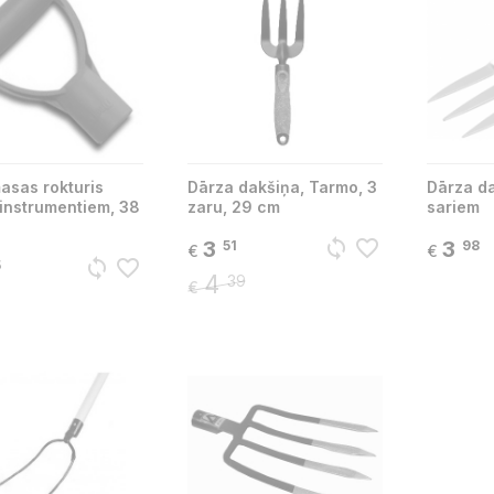
asas rokturis
Dārza dakšiņa, Tarmo, 3
Dārza da
instrumentiem, 38
zaru, 29 cm
sariem
sync
favorite_border
3
3
51
98
€
€
sync
favorite_border
5
4
39
€