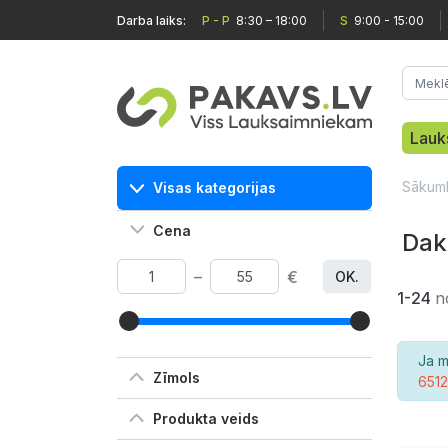
Darba laiks:
P - P
8:30 – 18:00
S
9:00 - 15:00
Lauk
Sākum
Visas kategorijas
Cena
Dak
–
€
OK.
1-24
n
Ja m
Zīmols
651
Produkta veids