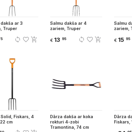
 dakša ar 3
Salmu dakša ar 4
Salmu d
, Truper
zariem, Truper
zariem, 
sync
favorite_border
add_shopping_cart
sync
favorite_border
add_shopping_cart
13
15
75
95
95
€
€
Solid, Fiskars, 4
Dārza dakša ar koka
Dārza da
122 cm
rokturi 4-zobi
Fiskars,
Tramontina, 74 cm