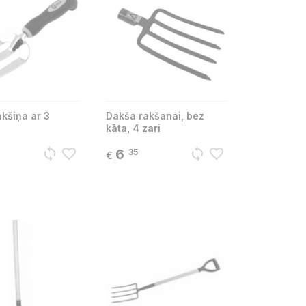
kšiņa ar 3
Dakša rakšanai, bez
kāta, 4 zari
sync
favorite_border
sync
favorite_border
6
35
€