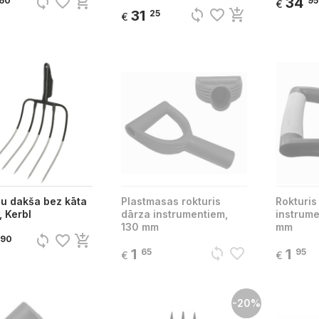
sync
favorite_border
add_shopping_cart
34
60
95
€
sync
favorite_border
add_shopping_cart
31
25
€
u dakša bez kāta
Plastmasas rokturis
Rokturis
, Kerbl
dārza instrumentiem,
instrume
130 mm
mm
sync
favorite_border
add_shopping_cart
90
sync
favorite_border
1
1
65
95
€
€
-20%