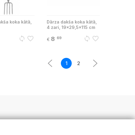
kša koka kātā,
Dārza dakša koka kātā,
4 zari, 19x29,5x115 cm
sync
favorite_border
sync
favorite_border
8
69
€
1
2
5