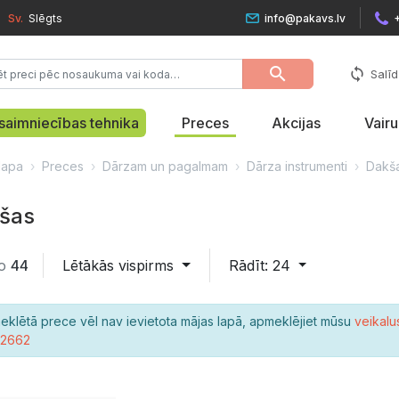
Sv.
Slēgts
info@pakavs.lv
search
sync
Salīd
saimniecības tehnika
Preces
Akcijas
Vair
lapa
Preces
Dārzam un pagalmam
Dārza instrumenti
Dakš
šas
o
44
Lētākās vispirms
Rādīt: 24
eklētā prece vēl nav ievietota mājas lapā, apmeklējiet mūsu
veikalu
22662