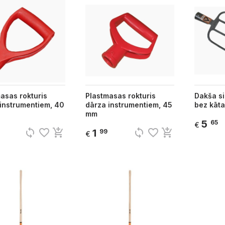
asas rokturis
Plastmasas rokturis
Dakša si
instrumentiem, 40
dārza instrumentiem, 45
bez kāta
mm
5
65
€
sync
favorite_border
add_shopping_cart
sync
favorite_border
add_shopping_cart
1
99
€