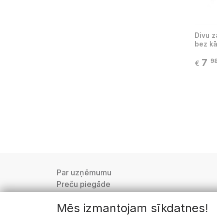
Divu 
bez kā
7
9
€
Par uzņēmumu
Preču piegāde
Privātuma politika
Mēs izmantojam sīkdatnes!
Lietošanas noteikumi