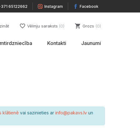
+371 65122662
Instagram
Facebook
favorite_border
shopping_cart
zināt
Vēlmju saraksts
0
Grozs
0
umtirdzniecība
Kontakti
Jaunumi
s klātienē
vai sazinieties ar
info@pakavs.lv
un