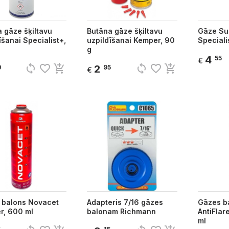
 gāze šķiltavu
Butāna gāze šķiltavu
Gāze Su
īšanai Specialist+,
uzpildīšanai Kemper, 90
Speciali
g
4
55
€
sync
favorite_border
add_shopping_cart
sync
favorite_border
add_shopping_cart
2
0
95
€
 balons Novacet
Adapteris 7/16 gāzes
Gāzes b
r, 600 ml
balonam Richmann
AntiFlar
ml