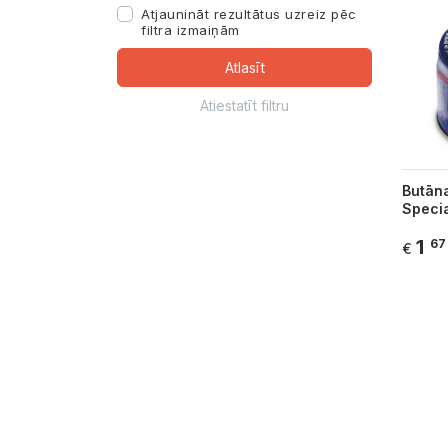
Atjaunināt rezultātus uzreiz pēc
filtra izmaiņām
Atlasīt
Atiestatīt filtru
Butān
Specia
1
67
€