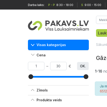
Darba laiks:
P - P
8:30 – 18:00
S
9:00 - 15:00
Lauk
Sākum
Visas kategorijas
Cena
Gāz
–
€
OK.
1-16
n
Ja m
Zīmols
651
Produkta veids