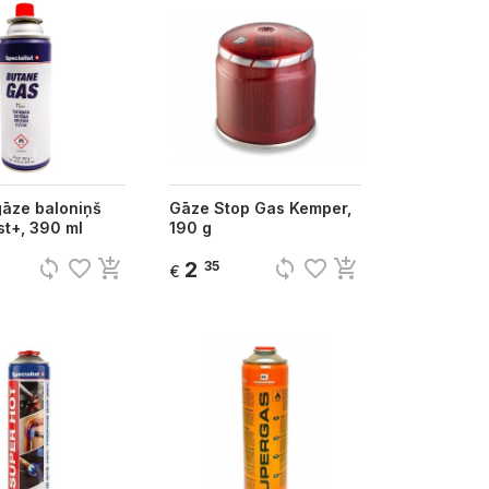
gāze baloniņš
Gāze Stop Gas Kemper,
st+, 390 ml
190 g
sync
favorite_border
add_shopping_cart
sync
favorite_border
add_shopping_cart
2
35
€