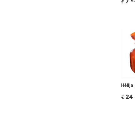
7
8
€
Hēlija
24
€