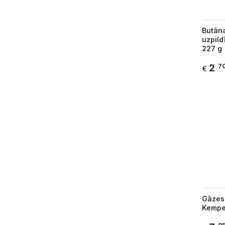
Butāna
uzpild
227 g
2
7
€
Gāzes
Kempe