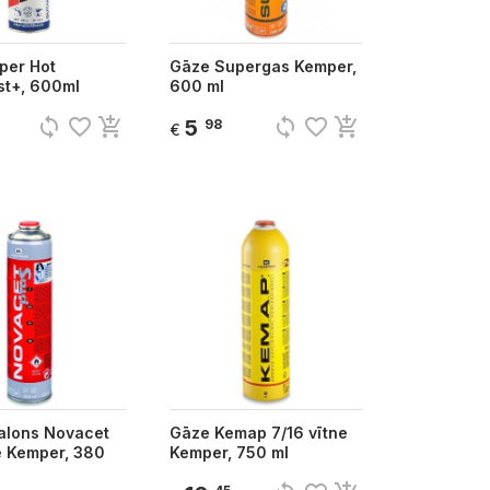
per Hot
Gāze Supergas Kemper,
st+, 600ml
600 ml
sync
favorite_border
add_shopping_cart
sync
favorite_border
add_shopping_cart
5
98
€
alons Novacet
Gāze Kemap 7/16 vītne
e Kemper, 380
Kemper, 750 ml