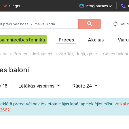
Sv.
Slēgts
info@pakavs.lv
search
sync
Salīd
saimniecības tehnika
Preces
Akcijas
Vair
lapa
Preces
Instrumenti
Sildītāji, degļi, gāze
Gāzes baloni
es baloni
o
16
Lētākās vispirms
Rādīt: 24
eklētā prece vēl nav ievietota mājas lapā, apmeklējiet mūsu
veikalu
22662