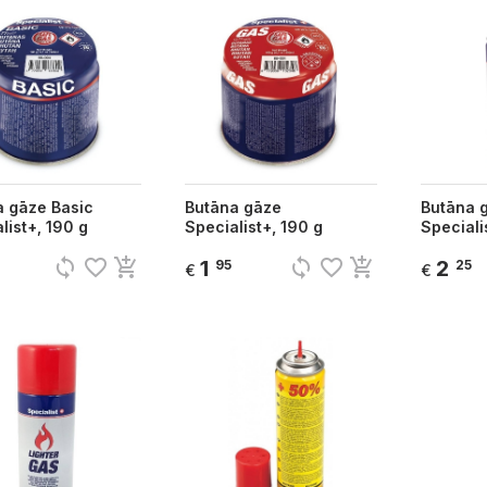
a gāze Basic
Butāna gāze
Butāna 
list+, 190 g
Specialist+, 190 g
Speciali
sync
favorite_border
add_shopping_cart
sync
favorite_border
add_shopping_cart
1
2
95
25
€
€