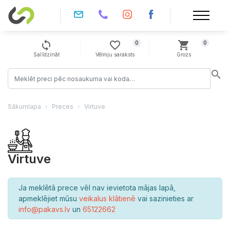
sync
favorite_border
shopping_cart
0
0
Salīdzināt
Vēlmju saraksts
Grozs
search
Sākumlapa
Preces
Virtuve
Virtuve
Ja meklētā prece vēl nav ievietota mājas lapā,
apmeklējiet mūsu
veikalus klātienē
vai sazinieties ar
info@pakavs.lv
un
65122662