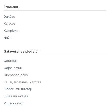
Ēdamrīki
Dakšas
Karotes
Komplekti
Naži
Gatavošanas piederumi
Caurduri
Gaļas āmuri
Griešanas dēlīši
Kausi, lāpstiņas, karotes
Piederumu turētāji
Rīves un ēveles
Virtuves naži