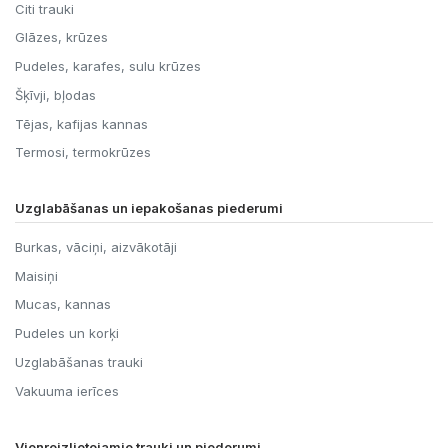
Citi trauki
Glāzes, krūzes
Pudeles, karafes, sulu krūzes
Šķīvji, bļodas
Tējas, kafijas kannas
Termosi, termokrūzes
Uzglabāšanas un iepakošanas piederumi
Burkas, vāciņi, aizvākotāji
Maisiņi
Mucas, kannas
Pudeles un korķi
Uzglabāšanas trauki
Vakuuma ierīces
Vienreizlietojamie trauki un piederumi