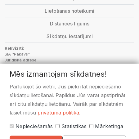
Lietošanas noteikumi
Distances līgums
Sīkdatņu iestatījumi
Rekvizīti:
SIA "Pakavs"
Juridiskā adrese:
“Aptieka”, Vecbebri, Bebru pagasts, Aizkraukles novads, LV-5135
Mēs izmantojam sīkdatnes!
PVN Reģ.Nr.: LV48703001414
SEB Banka: kods UNLALV2X, LV36UNLA0050000596171
Swedbanka: kods HABALV22, LV58HABA0551020433478
Pārlūkojot šo vietni, Jūs piekrītat nepieciešamo
sīkdatņu lietošanai. Papildus Jūs varat apstiprināt
arī citu sīkdatņu lietošanu. Vairāk par sīkdatnēm
lasiet mūsu
privātuma politikā
.
Nepieciešamās
Statistikas
Mārketinga
Visas cenas norādītas
EUR ar PVN 21%