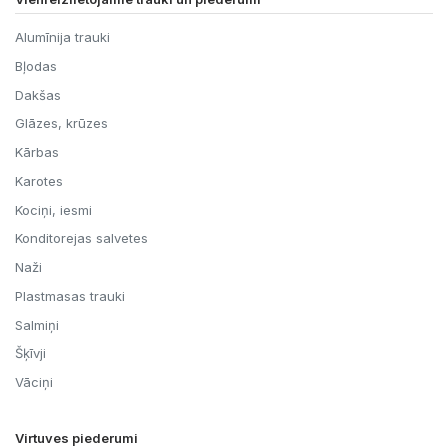
Alumīnija trauki
Bļodas
Dakšas
Glāzes, krūzes
Kārbas
Karotes
Kociņi, iesmi
Konditorejas salvetes
Naži
Plastmasas trauki
Salmiņi
Šķīvji
Vāciņi
Virtuves piederumi