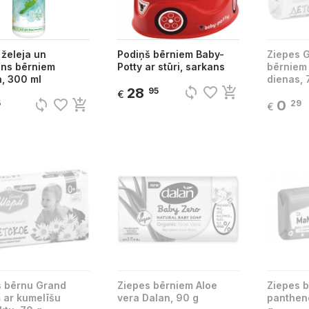
želeja un
Podiņš bērniem Baby-
Ziepes 
ns bērniem
Potty ar stūri, sarkans
bērniem
, 300 ml
dienas, 
sync
favorite_border
add_shopping_cart
28
95
€
sync
favorite_border
add_shopping_cart
0
5
29
€
s bērnu Grand
Ziepes bērniem Aloe
Ziepes b
 ar kumelīšu
vera Dalan, 90 g
panthen