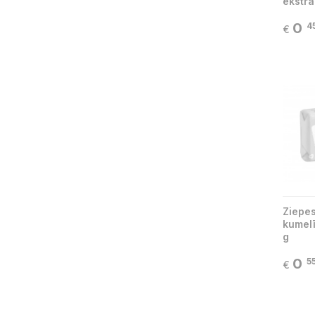
ekstra
0
4
€
Ziepes
kumel
g
0
5
€