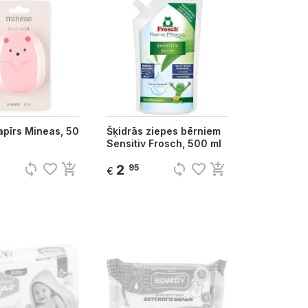
apīrs Mineas, 50
Šķidrās ziepes bērniem
Sensitiv Frosch, 500 ml
sync
favorite_border
add_shopping_cart
sync
favorite_border
add_shopping_cart
2
95
€