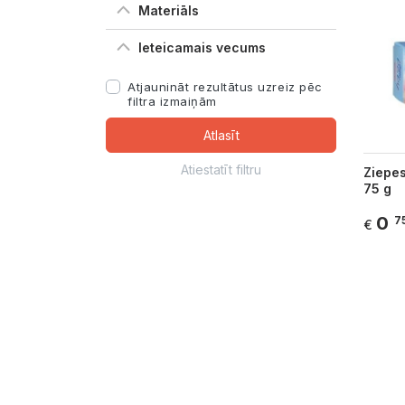
Materiāls
Ieteicamais vecums
Atjaunināt rezultātus uzreiz pēc
filtra izmaiņām
Atlasīt
Atiestatīt filtru
Ziepes
75 g
0
7
€