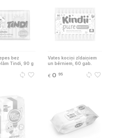
epes bez
Vates kociņi zīdaiņiem
lām Tindi, 90 g
un bērniem, 60 gab.
sync
favorite_border
sync
favorite_border
0
95
€