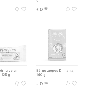
g
sync
favorite_border
sync
favorite_border
0
55
€
ērnu veļai
Bērnu ziepes Dr.mama,
 125 g
140 g
sync
favorite_border
sync
favorite_border
0
68
€