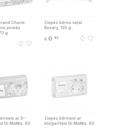
Grand Charm
Ziepes bērnu veļai
 no pirmās
Bovary, 125 g
70 g
sync
favorite_border
0
42
€
sync
favorite_border
ērniem ar D-
Ziepes bērniem ar
ol Dr.MaMa, 90
kliņģerītēm Dr.MaMa, 90