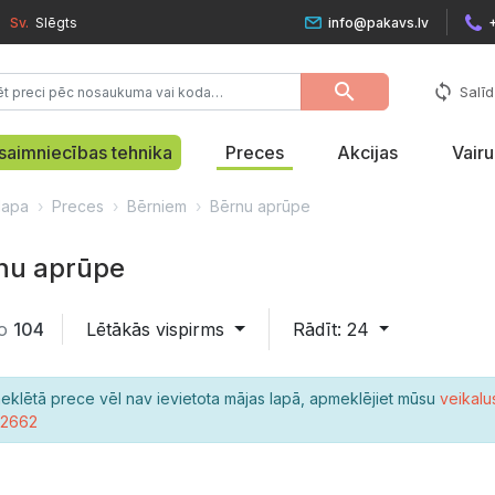
Sv.
Slēgts
info@pakavs.lv
search
sync
Salīd
saimniecības tehnika
Preces
Akcijas
Vair
lapa
Preces
Bērniem
Bērnu aprūpe
nu aprūpe
o
104
Lētākās vispirms
Rādīt: 24
eklētā prece vēl nav ievietota mājas lapā, apmeklējiet mūsu
veikalu
22662