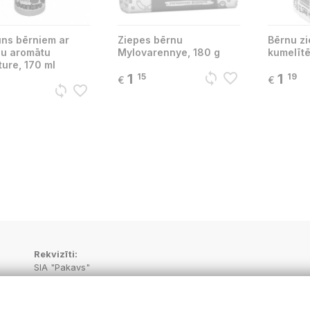
ns bērniem ar
Ziepes bērnu
Bērnu zi
u aromātu
Mylovarennye, 180 g
kumelītē
ure, 170 ml
sync
favorite_border
1
1
15
19
€
€
sync
favorite_border
Rekvizīti:
SIA "Pakavs"
Juridiskā adrese:
“Aptieka”, Vecbebri, Bebru pagasts, Aizkraukles novads, LV-513
PVN Reģ.Nr.: LV48703001414