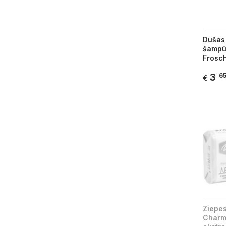
Dušas 
šampū
Frosch
3
6
€
Ziepe
Charm