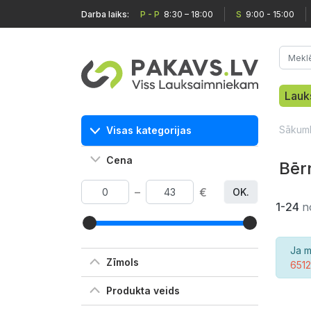
Darba laiks:
P - P
8:30 – 18:00
S
9:00 - 15:00
Lauk
Sākum
Visas kategorijas
Cena
Bēr
–
€
OK.
1-24
n
Ja m
Zīmols
651
Produkta veids