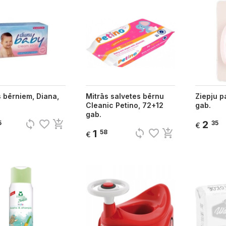
 bērniem, Diana,
Mitrās salvetes bērnu
Ziepju p
Cleanic Petino, 72+12
gab.
gab.
sync
favorite_border
add_shopping_cart
2
5
35
€
sync
favorite_border
add_shopping_cart
1
58
€