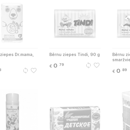
 ziepes Dr.mama,
Bērnu ziepes Tindi, 90 g
Bērnu zi
smaržvie
sync
favorite_border
0
79
€
sync
favorite_border
0
8
89
€