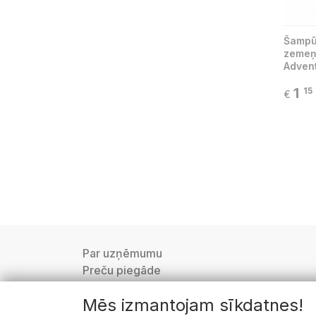
Šampū
zemeņ
Advent
1
15
€
Par uzņēmumu
Preču piegāde
Privātuma politika
Mēs izmantojam sīkdatnes!
Lietošanas noteikumi