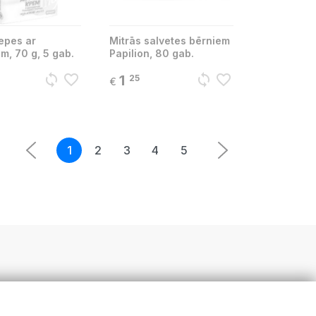
epes ar
Mitrās salvetes bērniem
m, 70 g, 5 gab.
Papilion, 80 gab.
sync
favorite_border
sync
favorite_border
1
25
€
1
2
3
4
5
5