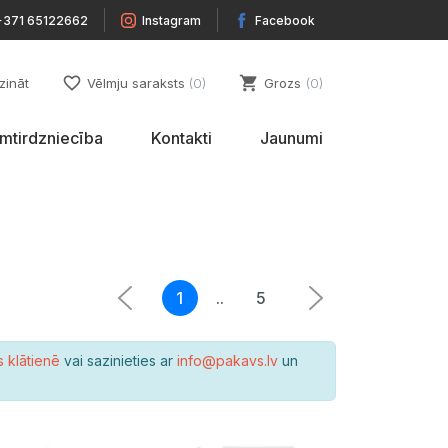
+371 65122662
Instagram
Facebook
favorite_border
shopping_cart
zināt
Vēlmju saraksts
0
Grozs
0
umtirdzniecība
Kontakti
Jaunumi
1
..
5
s klātienē
vai sazinieties ar
info@pakavs.lv
un