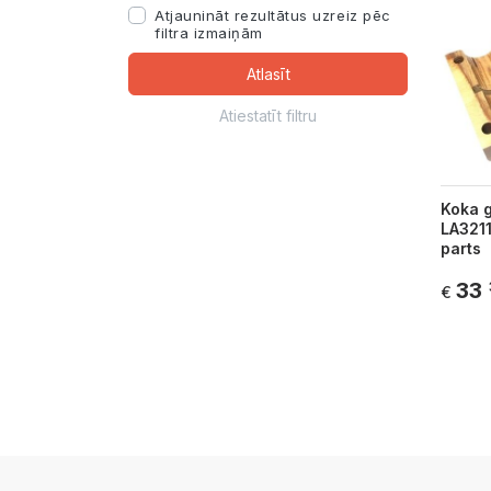
Atjaunināt rezultātus uzreiz pēc
filtra izmaiņām
Atlasīt
Atiestatīt filtru
Koka g
LA321
parts
33
€