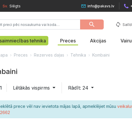
Sv.
Slēgts
info@pakavs.lv
search
sync
Salīd
saimniecības tehnika
Preces
Akcijas
Vair
lapa
Preces
Rezerves daļas
Tehnika
Kombaini
baini
1
Lētākās vispirms
Rādīt: 24
eklētā prece vēl nav ievietota mājas lapā, apmeklējiet mūsu
veikalu
22662