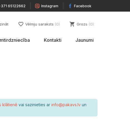
+371 65122662
Instagram
Facebook
favorite_border
shopping_cart
zināt
Vēlmju saraksts
0
Grozs
0
umtirdzniecība
Kontakti
Jaunumi
s klātienē
vai sazinieties ar
info@pakavs.lv
un