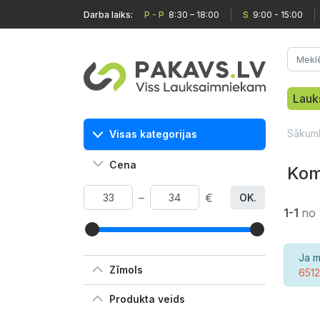
Darba laiks:
P - P
8:30 – 18:00
S
9:00 - 15:00
Lauk
Sākum
Visas kategorijas
Cena
Kom
–
€
OK.
1-1
no
Ja m
Zīmols
651
Produkta veids