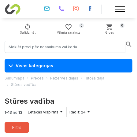
sync
favorite_border
shopping_cart
0
0
Salīdzināt
Vēlmju saraksts
Grozs
search
Visas kategorijas
Sākumlapa
Preces
Rezerves daļas
Ritošā daļa
Stūres vadība
Stūres vadība
Lētākās vispirms
Rādīt: 24
1-13
no
13
Filtrs