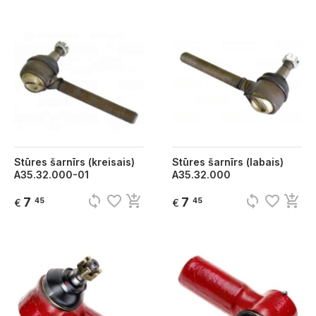
Stūres šarnīrs (kreisais)
Stūres šarnīrs (labais)
A35.32.000-01
A35.32.000
sync
favorite_border
add_shopping_cart
sync
favorite_border
add_shopping_cart
7
7
45
45
€
€