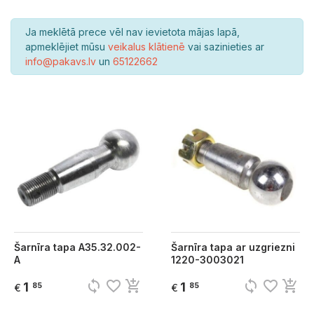
Ja meklētā prece vēl nav ievietota mājas lapā,
apmeklējiet mūsu
veikalus klātienē
vai sazinieties ar
info@pakavs.lv
un
65122662
Šarnīra tapa A35.32.002-
Šarnīra tapa ar uzgriezni
A
1220-3003021
sync
favorite_border
add_shopping_cart
sync
favorite_border
add_shopping_cart
1
1
85
85
€
€