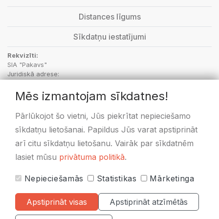
Distances līgums
Sīkdatņu iestatījumi
Rekvizīti:
SIA "Pakavs"
Juridiskā adrese:
“Aptieka”, Vecbebri, Bebru pagasts, Aizkraukles novads, LV-5135
Mēs izmantojam sīkdatnes!
PVN Reģ.Nr.: LV48703001414
SEB Banka: kods UNLALV2X, LV36UNLA0050000596171
Swedbanka: kods HABALV22, LV58HABA0551020433478
Pārlūkojot šo vietni, Jūs piekrītat nepieciešamo
sīkdatņu lietošanai. Papildus Jūs varat apstiprināt
arī citu sīkdatņu lietošanu. Vairāk par sīkdatnēm
lasiet mūsu
privātuma politikā
.
Nepieciešamās
Statistikas
Mārketinga
Visas cenas norādītas
EUR ar PVN 21%
Apstiprināt visas
Apstiprināt atzīmētās
© 2020-2026 Pakavs.lv
|
Visas tiesības rezervētas.