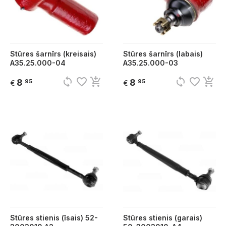
Stūres šarnīrs (kreisais)
Stūres šarnīrs (labais)
A35.25.000-04
A35.25.000-03
sync
favorite_border
add_shopping_cart
sync
favorite_border
add_shopping_cart
8
8
95
95
€
€
Stūres stienis (īsais) 52-
Stūres stienis (garais)