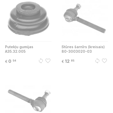
Putekļu gumijas
Stūres šarnīrs (kreisais)
A35.32.005
80-3003020-03
sync
favorite_border
sync
favorite_border
0
12
54
85
€
€