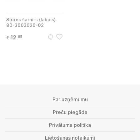
Stūres šarnīrs (labais)
80-3003020-02
sync
favorite_border
12
85
€
Par uzņēmumu
Preču piegāde
Privātuma politika
Lietošanas noteikumi