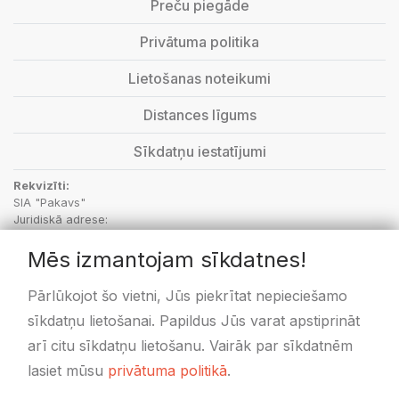
Preču piegāde
Privātuma politika
Lietošanas noteikumi
Distances līgums
Sīkdatņu iestatījumi
Rekvizīti:
SIA "Pakavs"
Juridiskā adrese:
“Aptieka”, Vecbebri, Bebru pagasts, Aizkraukles novads, LV-5135
Mēs izmantojam sīkdatnes!
PVN Reģ.Nr.: LV48703001414
SEB Banka: kods UNLALV2X, LV36UNLA0050000596171
Swedbanka: kods HABALV22, LV58HABA0551020433478
Pārlūkojot šo vietni, Jūs piekrītat nepieciešamo
sīkdatņu lietošanai. Papildus Jūs varat apstiprināt
arī citu sīkdatņu lietošanu. Vairāk par sīkdatnēm
lasiet mūsu
privātuma politikā
.