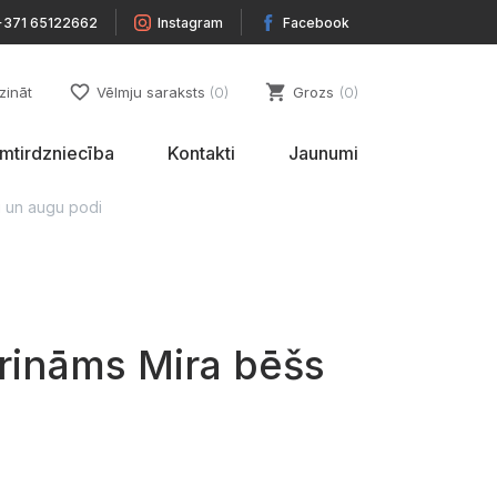
+371 65122662
Instagram
Facebook
favorite_border
shopping_cart
zināt
Vēlmju saraksts
0
Grozs
0
umtirdzniecība
Kontakti
Jaunumi
 un augu podi
rināms Mira bēšs