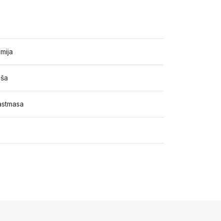
mija
ša
astmasa