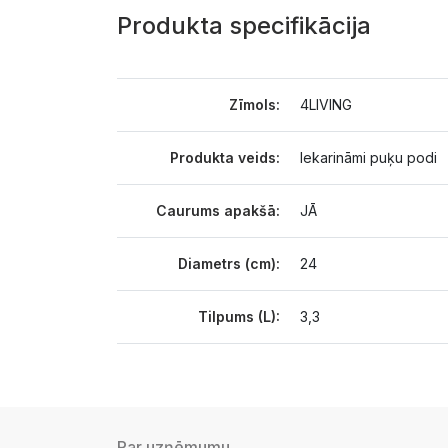
Produkta specifikācija
Zīmols:
4LIVING
Produkta veids:
Iekarināmi puķu podi
Caurums apakšā:
JĀ
Diametrs (cm):
24
Tilpums (L):
3,3
Par uzņēmumu