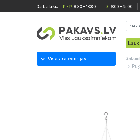
Darba laiks:
P - P
8:30 – 18:00
S
9:00 - 15:00
Lauk
Sākum
Visas kategorijas
Puķ