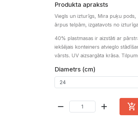
Produkta apraksts
Viegls un izturīgs, Mira puķu pods, 
ārpus telpām, izgatavots no izturī
40% plastmasas ir aizstāti ar pārs
iekšējais konteiners atvieglo stādī
vārsts. UV aizsargāta krāsa. Tilpums
Diametrs (cm)
remove
add
add_shopping_cart