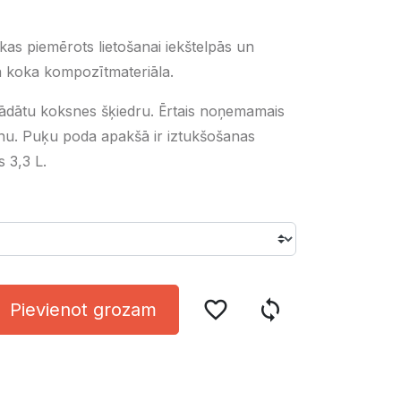
kas piemērots lietošanai iekštelpās un
ga koka kompozītmateriāla.
trādātu koksnes šķiedru. Ērtais noņemamais
šanu. Puķu poda apakšā ir iztukšošanas
 3,3 L.
favorite_border
sync
Pievienot grozam