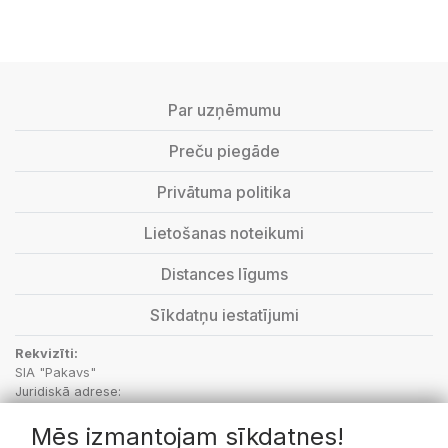
Par uzņēmumu
Preču piegāde
Privātuma politika
Lietošanas noteikumi
Distances līgums
Sīkdatņu iestatījumi
Rekvizīti:
SIA "Pakavs"
Juridiskā adrese:
“Aptieka”, Vecbebri, Bebru pagasts, Aizkraukles novads, LV-5135
Mēs izmantojam sīkdatnes!
PVN Reģ.Nr.: LV48703001414