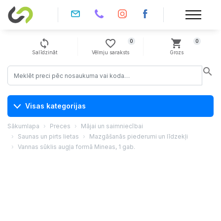
sync
favorite_border
shopping_cart
0
0
Salīdzināt
Vēlmju saraksts
Grozs
search
Visas kategorijas
Sākumlapa
Preces
Mājai un saimniecībai
Saunas un pirts lietas
Mazgāšanās piederumi un līdzekļi
Vannas sūklis augļa formā Mineas, 1 gab.