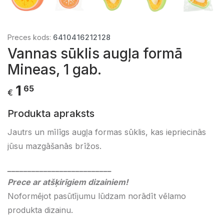
Preces kods:
6410416212128
Vannas sūklis augļa formā
Mineas, 1 gab.
1
65
€
Produkta apraksts
Jautrs un mīlīgs augļa formas sūklis, kas iepriecinās
jūsu mazgāšanās brīžos.
__________________________
Prece ar atšķirīgiem dizainiem!
Noformējot pasūtījumu lūdzam norādīt vēlamo
produkta dizainu.