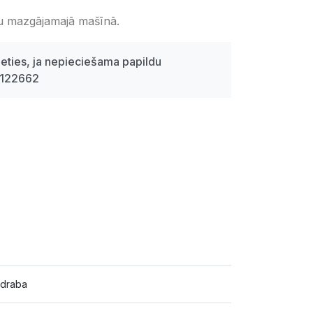
ku mazgājamajā mašīnā.
eties, ja nepieciešama papildu
5122662
draba