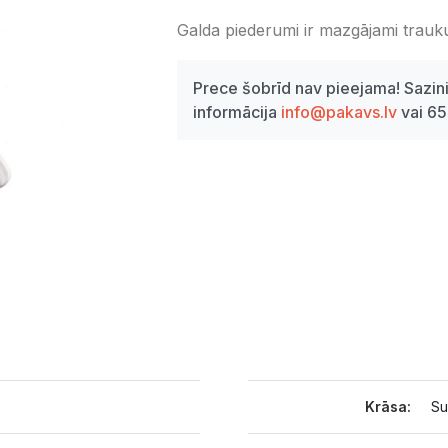
Galda piederumi ir mazgājami trau
Prece šobrīd nav pieejama! Sazini
informācija
info@pakavs.lv
vai 6
Krāsa:
Su